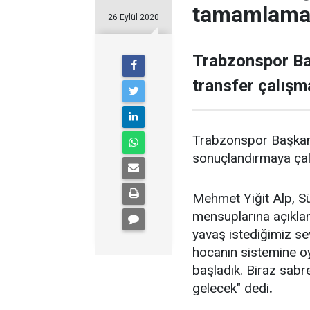
tamamlamay
26 Eylül 2020
Trabzonspor Ba
transfer çalışma
Trabzonspor Başkan Y
sonuçlandırmaya çalış
Mehmet Yiğit Alp, Sü
mensuplarına açıkla
yavaş istediğimiz se
hocanın sistemine oy
başladık. Biraz sabr
gelecek" dedi
.