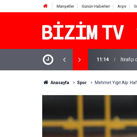
Manşetler
Günün Haberleri
Arşiv
S
11:14
İtirafçı
11:10
Yusuf T
Anasayfa
Spor
Mehmet Yiğit Alp: Haf