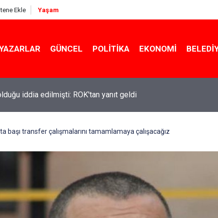
itene Ekle
Yaşam
YAZARLAR
GÜNCEL
POLITIKA
EKONOMI
BELEDI
 olduğu iddia edilmişti: ROK'tan yanıt geldi
ekin açıkladı: YKS değişecek mi?
ta başı transfer çalışmalarını tamamlamaya çalışacağız