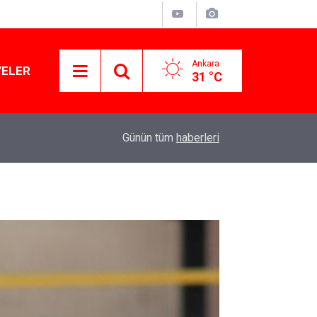
Ankara
YELER
31 °C
11:03
Lüks yok, şatafat yok: YENİ Parti kapılarını açtı
Günün tüm
haberleri