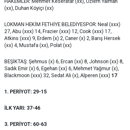
HAKEMLER: Mehmet Keseratar (xx), Özlem Yalman
(xx), Duhan Köyiçi (xx)
LOKMAN HEKİM FETHİYE BELEDİYESPOR: Neal (xxx)
27, Abu (xxx) 14, Frazier (xxx) 12, Cook (xxx) 17,
Atkins (xxx) 9, Erdem (x) 2, Caner (x) 2, Barış Hersek
(xx) 4, Mustafa (xx), Polat (xx)
BEŞİKTAŞ: Şehmus (x) 6, Ercan (xx) 8, Johnson (xx) 8,
Sadık Emir (x) 6, Egehan (xx) 6, Mehmet Yağmur (x),
Blackmoon (xxx) 32, Sedat Ali (x), Alperen (xxx)
17
1. PERİYOT: 29-15
İLK YARI: 37-46
3. PERİYOT: 60-63