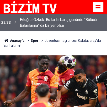
Ertuğrul Özkök: Bu tarihi barış gününde “Bölücü
22:33
Balarılarına” da bir yer olsa
Anasayfa
Spor
Juventus maçı öncesi Galatasaray'da
'sarı' alarm!