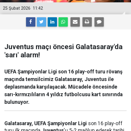
25 Şubat 2026
11:42
Juventus maçı öncesi Galatasaray'da
'sarı' alarm!
UEFA Şampiyonlar Ligi son 16 play-off turu rövanş
maçında temsilcimiz Galatasaray, Juventus ile
deplasmanda karşılaşacak. Mücadele öncesinde
sarı-kırmızılıların 4 yıldız futbolcusu kart sınırında
bulunuyor.
Galatasaray,
UEFA Şampiyonlar Ligi
son 16 play-off
turu ilk maçında
Juventus
'u 5-2 mağlup ederek tarihi