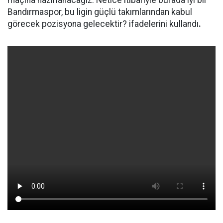
maçına hazırlanacağız. Netice itibariyle burada iyi bir
Bandırmaspor, bu ligin güçlü takımlarından kabul
görecek pozisyona gelecektir? ifadelerini kullandı
.