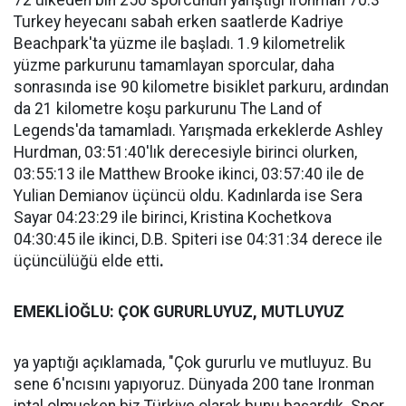
72 ülkeden bin 250 sporcunun yarıştığı Ironman 70.3
Turkey heyecanı sabah erken saatlerde Kadriye
Beachpark'ta yüzme ile başladı. 1.9 kilometrelik
yüzme parkurunu tamamlayan sporcular, daha
sonrasında ise 90 kilometre bisiklet parkuru, ardından
da 21 kilometre koşu parkurunu The Land of
Legends'da tamamladı. Yarışmada erkeklerde Ashley
Hurdman, 03:51:40'lık derecesiyle birinci olurken,
03:55:13 ile Matthew Brooke ikinci, 03:57:40 ile de
Yulian Demianov üçüncü oldu. Kadınlarda ise Sera
Sayar 04:23:29 ile birinci, Kristina Kochetkova
04:30:45 ile ikinci, D.B. Spiteri ise 04:31:34 derece ile
üçüncülüğü elde etti
.
EMEKLİOĞLU: ÇOK GURURLUYUZ, MUTLUYUZ
ya yaptığı açıklamada, "Çok gururlu ve mutluyuz. Bu
sene 6'ncısını yapıyoruz. Dünyada 200 tane Ironman