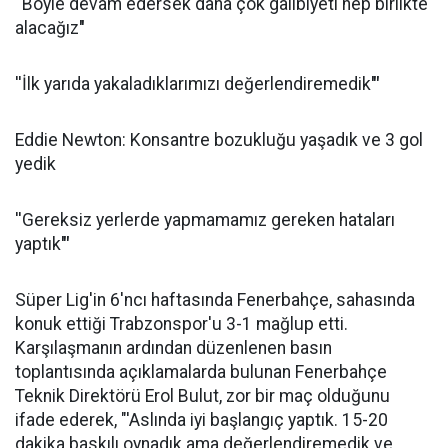
''Böyle devam edersek daha çok galibiyeti hep birlikte
alacağız
''
''İlk yarıda yakaladıklarımızı değerlendiremedik
'"
Eddie Newton: Konsantre bozukluğu yaşadık ve 3 gol
yedik
''Gereksiz yerlerde yapmamamız gereken hataları
yaptık
'"
Süper Lig'in 6'ncı haftasında Fenerbahçe, sahasında
konuk ettiği Trabzonspor'u 3-1 mağlup etti.
Karşılaşmanın ardından düzenlenen basın
toplantısında açıklamalarda bulunan Fenerbahçe
Teknik Direktörü Erol Bulut, zor bir maç olduğunu
ifade ederek, "'Aslında iyi başlangıç yaptık. 15-20
dakika baskılı oynadık ama değerlendiremedik ve