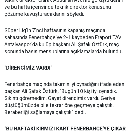
teknik direktör olarak Abdullah Avcı ile görüştüklerini
ve bu hafta içerisinde teknik direktör konusunu
çözüme kavuşturacaklarını söyledi
.
Süper Lig'in 7'nci haftasının kapanış maçında
sahasında Fenerbahçe'ye 2-1 kaybeden Fraport TAV
Antalyaspor'da kulüp başkanı Ali Şafak Öztürk, maç
sonunda basın mensuplarına açıklamalarda bulundu
.
"DİRENCİMİZ VARDI"
Fenerbahçe maçında takımın iyi oynadığını ifade eden
başkan Ali Şafak Öztürk, "Bugün 10 kişi iyi oynadık.
Sıkıntı göremedim. Gayet direncimiz vardı. Geriye
düştüğümüzde bile tekrar öne geçmeye çalıştık.
Beraberliği sağlamaya çalıştık" dedi
.
"BU HAFTAKİ KIRMIZI KART FENERBAHÇE'YE ÇIKAR