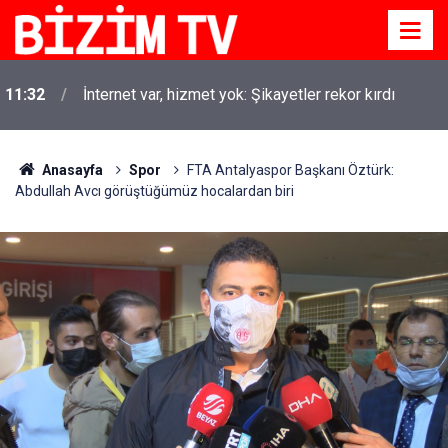
11:32
İnternet var, hizmet yok: Şikayetler rekor kırdı
Aksoy Araştırma Başkanı Ertan Aksoy: Yüzde 20'yi
11:30
ikna eden seçimi kazanıyor
Anasayfa
Spor
FTA Antalyaspor Başkanı Öztürk:
Abdullah Avcı görüştüğümüz hocalardan biri