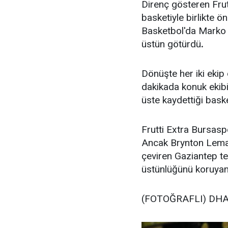
Direnç gösteren Frut
basketiyle birlikte ö
Basketbol'da Marko 
üstün götürdü
.
Dönüşte her iki ekip 
dakikada konuk ekibi
üste kaydettiği baske
Frutti Extra Bursaspo
Ancak Brynton Lemar
çeviren Gaziantep tem
üstünlüğünü koruyan 
(FOTOĞRAFLI) DH