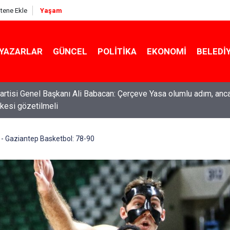
itene Ekle
Yaşam
YAZARLAR
GÜNCEL
POLITIKA
EKONOMI
BELEDI
ti Genel Başkanı Özgür Özel: “Şehit ailelerinin, gazilerin yanına
acağımız, gözüne bakamayacağımız işlerin içinde olmayız”
r - Gaziantep Basketbol: 78-90