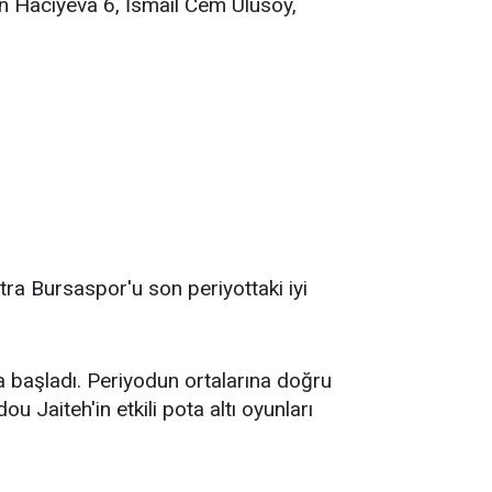
 Hacıyeva 6, İsmail Cem Ulusoy,
ra Bursaspor'u son periyottaki iyi
a başladı. Periyodun ortalarına doğru
Jaiteh'in etkili pota altı oyunları