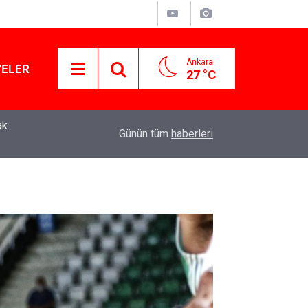
Ankara
YELER
27 °C
Murat Ağırel'den çarpıcı kulis bilgisi: AKP'nin y
11:41
Günün tüm
haberleri
operasyon geliyor!