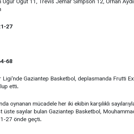
Uğur Öğüt 11, Trevis Jemar Simpson 12, Orhan Aydın
n
21-27
64-68
Ligi'nde Gaziantep Basketbol, deplasmanda Frutti Ext
up etti
.
a oynanan mücadele her iki ekibin karşılıklı sayılarıyl
t üste sayılar bulan Gaziantep Basketbol, Mouhammadou 
1-27 önde geçti
.