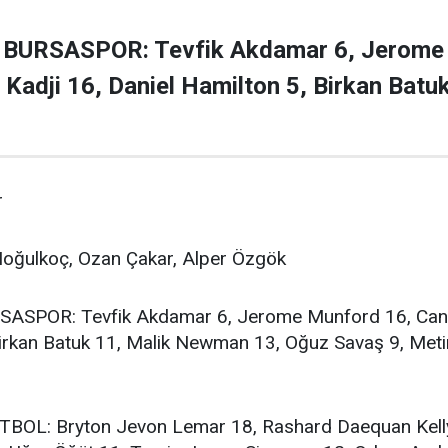
BURSASPOR: Tevfik Akdamar 6, Jerome
Kadji 16, Daniel Hamilton 5, Birkan Bat
r
ğulkoç, Ozan Çakar, Alper Özgök
SPOR: Tevfik Akdamar 6, Jerome Munford 16, Can M
Birkan Batuk 11, Malik Newman 13, Oğuz Savaş 9, Meti
OL: Bryton Jevon Lemar 18, Rashard Daequan Kell