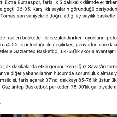
ti Extra Bursaspor, farkı ilk 5 dakikalık dilimde eriti
ne geçti: 36-35. Karşılıklı sayıların göründüğü periyod
Tomas son saniyelere doğru attığı üç sayılık basketl
de faulleri basketler ile cezalandırırken, oyunlarını po
n 54-55'lik üstünlüğü ile geçilirken, periyodun son da
tlerle Gaziantep Basketbol, 64-68'lik skorla avantajını 
r, ilk dakikalarda etkili görünürken Oğuz Savaş'ın turn
 ve diğer yabancılarının hücumda sorumluluk almasıyla
silcisi, farkı açarak 37'nci dakikayı 85-76'lık üstünlü
Gaziantep Basketbol, parkeden 78-90'lık galibiyetle ay
A