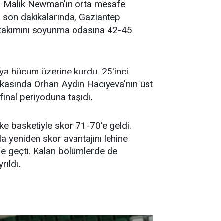
rken Malik Newman'ın orta mesafe
un son dakikalarında, Gaziantep
e takımını soyunma odasına 42-45
taya hücum üzerine kurdu. 25'inci
kikasında Orhan Aydın Hacıyeva'nın üst
final periyoduna taşıdı
.
ike basketiyle skor 71-70'e geldi.
 yeniden skor avantajını lehine
kle geçti. Kalan bölümlerde de
rıldı
.