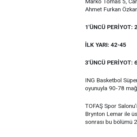
Marko Tomas 5, Can 
Ahmet Furkan Özka
1'ÜNCÜ PERİYOT: 
İLK YARI: 42-45
3'ÜNCÜ PERİYOT: 
ING Basketbol Süper 
oyunuyla 90-78 mağl
TOFAŞ Spor Salonu'nd
Brynton Lemar ile üs
sonrası bu bölümü 2