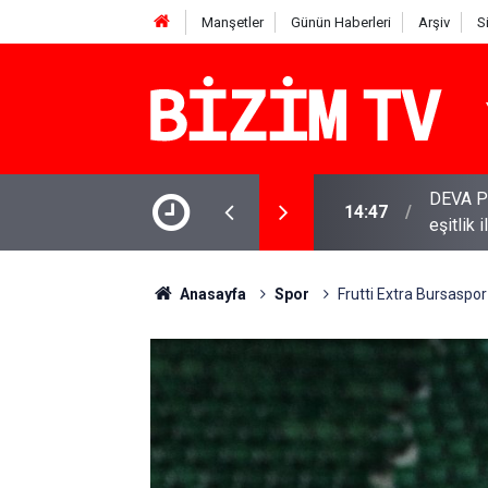
Manşetler
Günün Haberleri
Arşiv
S
 Babacan: Çerçeve Yasa olumlu adım, ancak
YENİ Par
11:51
varamay
Anasayfa
Spor
Frutti Extra Bursaspo