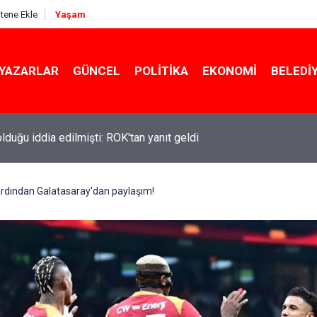
itene Ekle
Yaşam
YAZARLAR
GÜNCEL
POLITIKA
EKONOMI
BELEDI
 olduğu iddia edilmişti: ROK'tan yanıt geldi
rdından Galatasaray'dan paylaşım!