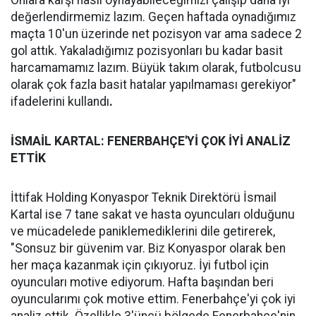
Onlara karşı nasıl oynayabileceğimizi çalışıp daha iyi
değerlendirmemiz lazım. Geçen haftada oynadığımız
maçta 10'un üzerinde net pozisyon var ama sadece 2
gol attık. Yakaladığımız pozisyonları bu kadar basit
harcamamamız lazım. Büyük takım olarak, futbolcusu
olarak çok fazla basit hatalar yapılmaması gerekiyor"
ifadelerini kullandı
.
İSMAİL KARTAL: FENERBAHÇE'Yİ ÇOK İYİ ANALİZ
ETTİK
İttifak Holding Konyaspor Teknik Direktörü İsmail
Kartal ise 7 tane sakat ve hasta oyuncuları olduğunu
ve mücadelede paniklemediklerini dile getirerek,
"Sonsuz bir güvenim var. Biz Konyaspor olarak ben
her maça kazanmak için çıkıyoruz. İyi futbol için
oyuncuları motive ediyorum. Hafta başından beri
oyuncularımı çok motive ettim. Fenerbahçe'yi çok iyi