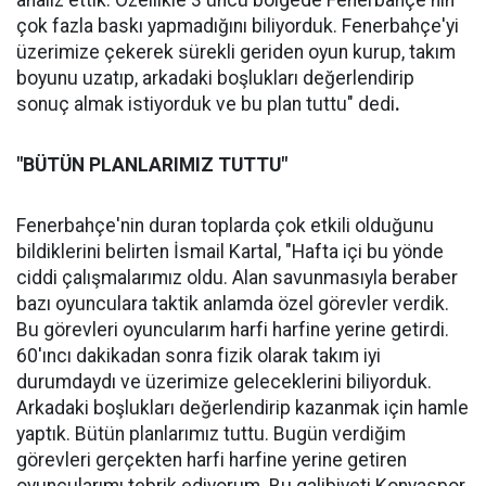
analiz ettik. Özellikle 3'üncü bölgede Fenerbahçe'nin
çok fazla baskı yapmadığını biliyorduk. Fenerbahçe'yi
üzerimize çekerek sürekli geriden oyun kurup, takım
boyunu uzatıp, arkadaki boşlukları değerlendirip
sonuç almak istiyorduk ve bu plan tuttu" dedi
.
"BÜTÜN PLANLARIMIZ TUTTU"
Fenerbahçe'nin duran toplarda çok etkili olduğunu
bildiklerini belirten İsmail Kartal, "Hafta içi bu yönde
ciddi çalışmalarımız oldu. Alan savunmasıyla beraber
bazı oyunculara taktik anlamda özel görevler verdik.
Bu görevleri oyuncularım harfi harfine yerine getirdi.
60'ıncı dakikadan sonra fizik olarak takım iyi
durumdaydı ve üzerimize geleceklerini biliyorduk.
Arkadaki boşlukları değerlendirip kazanmak için hamle
yaptık. Bütün planlarımız tuttu. Bugün verdiğim
görevleri gerçekten harfi harfine yerine getiren