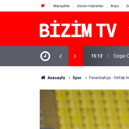
Manşetler
Günün Haberleri
Arşiv
S
Muhalif
 yazı: 'Bu sürecin kırılma noktası...'
11:01
için ‘iz
Anasayfa
Spor
Fenerbahçe - İttifak 