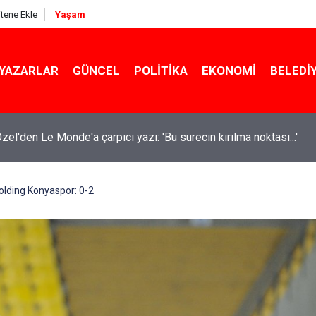
itene Ekle
Yaşam
YAZARLAR
GÜNCEL
POLITIKA
EKONOMI
BELEDI
 belediye başkanları gizli tanık ifadeleriyle tutuklanırken Melih 
in’ çıkmadı!
Holding Konyaspor: 0-2