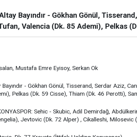
tay Bayındır - Gökhan Gönül, Tisserand, 
ufan, Valencia (Dk. 85 Ademi), Pelkas (Dk
alan, Mustafa Emre Eyisoy, Serkan Ok
ayındır - Gökhan Gönül, Tisserand, Serdar Aziz, Cane
mi), Pelkas (Dk. 59 Cisse), Thiam (Dk. 46 Perotti), Sa
NYASPOR: Sehic - Skubic, Adil Demirdağ, Abdülkerim
ngelia), Jevtovic (Dk. 72 Alper) , Cikalleshi, Milosevi