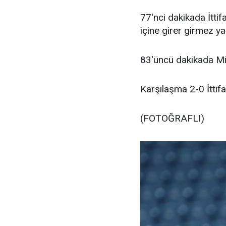
77'nci dakikada İtti
içine girer girmez y
83'üncü dakikada Miy
Karşılaşma 2-0 İttif
(FOTOĞRAFLI)