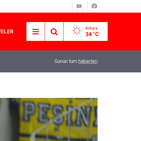
Ankara
YELER
34 °C
Gökçek
10:58
Kanlı saldırıların ardından okullarda yeni dönem 
Günün tüm
haberleri