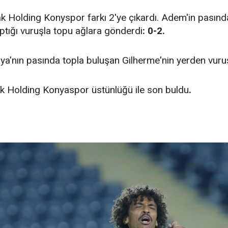
fak Holding Konyspor farkı 2'ye çıkardı. Adem'in pasın
aptığı vuruşla topu ağlara gönderdi
: 0-2.
a'nın pasında topla buluşan Gilherme'nin yerden vuruş
ak Holding Konyaspor üstünlüğü ile son buldu
.