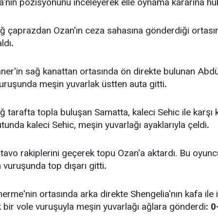
'nın pozisyonunu inceleyerek elle oynama kararına hük
ğ çaprazdan Ozan'ın ceza sahasına gönderdiği ortası
ldı
.
er'in sağ kanattan ortasında ön direkte bulunan Abdü
vuruşunda meşin yuvarlak üstten auta gitti
.
 tarafta topla buluşan Samatta, kaleci Sehic ile karşı 
tunda kaleci Sehic, meşin yuvarlağı ayaklarıyla çeldi
.
tavo rakiplerini geçerek topu Ozan'a aktardı. Bu oyun
vuruşunda top dışarı gitti
.
erme'nin ortasında arka direkte Shengelia'nın kafa ile 
k bir vole vuruşuyla meşin yuvarlağı ağlara gönderdi
: 0