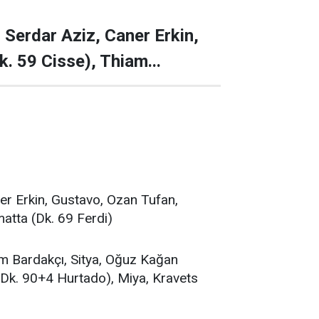
Serdar Aziz, Caner Erkin,
. 59 Cisse), Thiam...
r Erkin, Gustavo, Ozan Tufan,
matta (Dk. 69 Ferdi)
 Bardakçı, Sitya, Oğuz Kağan
c (Dk. 90+4 Hurtado), Miya, Kravets