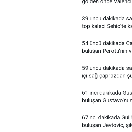
golden önce Valencia
39'uncu dakikada sa
top kaleci Sehic'te ka
54'üncü dakikada Can
buluşan Perotti'nin 
59'uncu dakikada sağ
içi sağ çaprazdan şu
61'inci dakikada Gus
buluşan Gustavo'nun 
67'nci dakikada Guilh
buluşan Jevtovic, şı