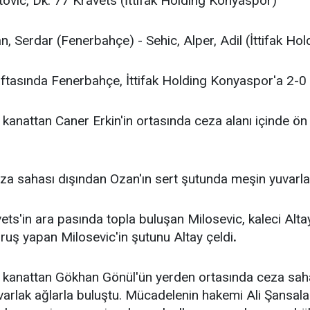
ovic, Dk. 77 Kravets (İttifak Holding Konyaspor)
 Serdar (Fenerbahçe) - Sehic, Alper, Adil (İttifak Ho
haftasında Fenerbahçe, İttifak Holding Konyaspor'a 2-
 kanattan Caner Erkin'in ortasında ceza alanı içinde ön
a sahası dışından Ozan'ın sert şutunda meşin yuvarlak
ts'in ara pasında topla buluşan Milosevic, kaleci Altay
uş yapan Milosevic'in şutunu Altay çeldi
.
 kanattan Gökhan Gönül'ün yerden ortasında ceza saha
rlak ağlarla buluştu. Mücadelenin hakemi Ali Şansala