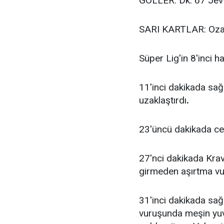
GOLLER: Dk. 67 Jevt
SARI KARTLAR: Ozan,
Süper Lig'in 8'inci 
11'inci dakikada sağ
uzaklaştırdı
.
23'üncü dakikada cez
27'nci dakikada Krave
girmeden aşırtma vur
31'inci dakikada sağ
vuruşunda meşin yuva