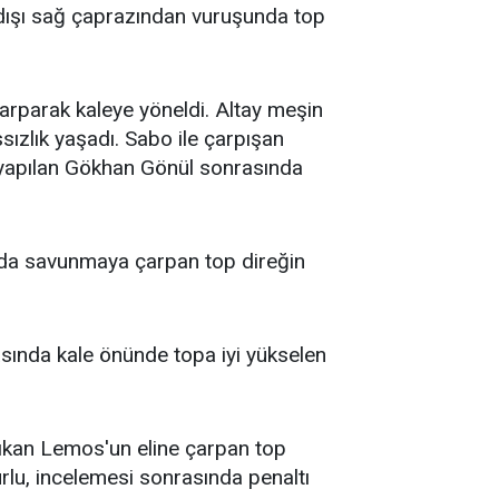
dışı sağ çaprazından vuruşunda top
arparak kaleye yöneldi. Altay meşin
ızlık yaşadı. Sabo ile çarpışan
i yapılan Gökhan Gönül sonrasında
nda savunmaya çarpan top direğin
asında kale önünde topa iyi yükselen
çıkan Lemos'un eline çarpan top
u, incelemesi sonrasında penaltı