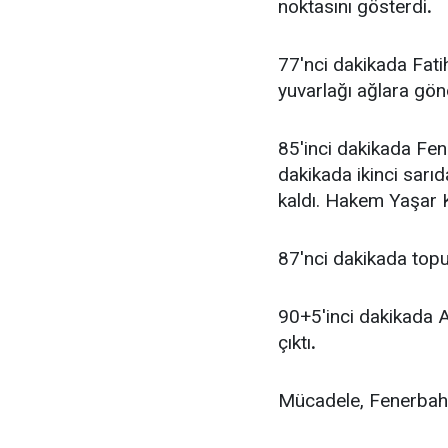
noktasını gösterdi
.
77'nci dakikada Fati
yuvarlağı ağlara gön
85'inci dakikada Fen
dakikada ikinci sarı
kaldı. Hakem Yaşar K
87'nci dakikada topu
90+5'inci dakikada A
çıktı
.
Mücadele, Fenerbahçe