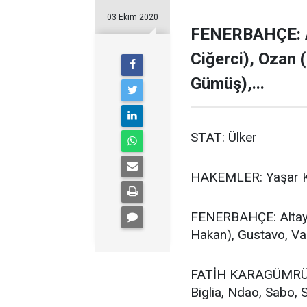
03 Ekim 2020
FENERBAHÇE: Al
Ciğerci), Ozan 
Gümüş),...
STAT: Ülker
HAKEMLER: Yaşar Ke
FENERBAHÇE: Altay -
Hakan), Gustavo, Va
FATİH KARAGÜMRÜK: V
Biglia, Ndao, Sabo, 