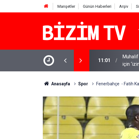
Manşetler
Günün Haberleri
Arşiv
S
i tanık ifadeleriyle tutuklanırken Melih Gökçek
10:58
Kanlı sa
Anasayfa
Spor
Fenerbahçe - Fatih K