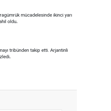
aragümrük mücadelesinde ikinci yarı
hil oldu
.
yı tribünden takip etti. Arjantinli
zledi
.