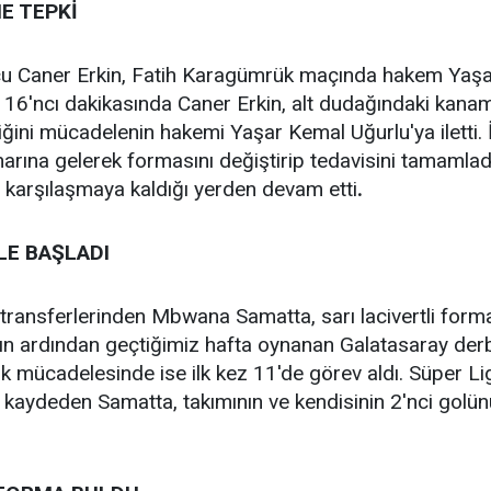
E TEPKİ
cu Caner Erkin, Fatih Karagümrük maçında hakem Yaşar
 16'ncı dakikasında Caner Erkin, alt dudağındaki kana
iğini mücadelenin hakemi Yaşar Kemal Uğurlu'ya iletti. 
arına gelerek formasını değiştirip tedavisini tamamla
, karşılaşmaya kaldığı yerden devam etti
.
E BAŞLADI
ransferlerinden Mbwana Samatta, sarı lacivertli formayla 
ın ardından geçtiğimiz hafta oynanan Galatasaray derbi
 mücadelesinde ise ilk kez 11'de görev aldı. Süper Li
kaydeden Samatta, takımının ve kendisinin 2'nci golün