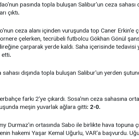
ao'nun pasında topla buluşan Salibur'un ceza sahası 
rı çıktı
.
'nun ceza alanı içinden vuruşunda top Caner Erkin'e ç
ornere çelerken, tecrübeli futbolcu Gökhan Gönül şanss
ireğine çarparak yerde kaldı. Saha içerisinde tedavis
etti
.
a sahası dışında topla buluşan Salibur'un yerden şutu
erbahçe farkı 2'ye çıkardı. Sosa'nın ceza sahasına ort
uşunda meşin yuvarlak ağlara gitti
: 2-0.
y Durmaz'ın ortasında Sabo ile birlikte hava topuna 
nin hakemi Yaşar Kemal Uğurlu, VAR'a başvurdu. Uğurl