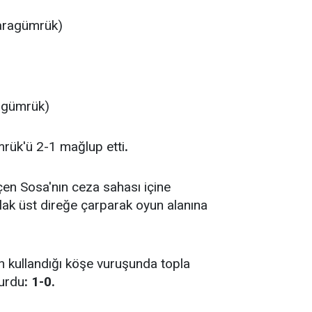
Karagümrük)
agümrük)
rük'ü 2-1 mağlup etti
.
çen Sosa'nın ceza sahası içine
ak üst direğe çarparak oyun alanına
 kullandığı köşe vuruşunda topla
turdu
: 1-0.