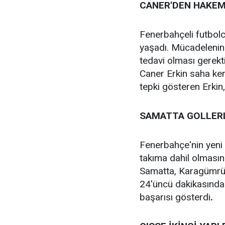
CANER'DEN HAKEM
Fenerbahçeli futbol
yaşadı. Mücadelenin
tedavi olması gerekt
Caner Erkin saha ken
tepki gösteren Erkin
SAMATTA GOLLERL
Fenerbahçe'nin yeni t
takıma dahil olmasın
Samatta, Karagümrük
24'üncü dakikasında 
başarısı gösterdi
.