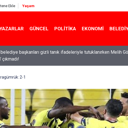
itene Ekle
Yaşam
YAZARLAR
GÜNCEL
POLITIKA
EKONOMI
BELEDI
ldırıların ardından okullarda yeni dönem başlıyor!
aragümrük: 2-1