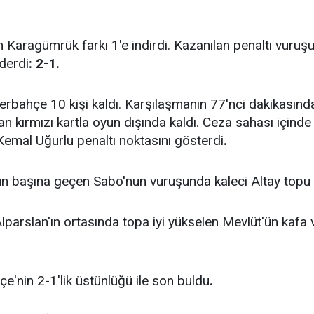
h Karagümrük farkı 1'e indirdi. Kazanılan penaltı vur
derdi
: 2-1.
erbahçe 10 kişi kaldı. Karşılaşmanın 77'nci dakikasında 
dan kırmızı kartla oyun dışında kaldı. Ceza sahası içi
emal Uğurlu penaltı noktasını gösterdi
.
n başına geçen Sabo'nun vuruşunda kaleci Altay topu 
lparslan'ın ortasında topa iyi yükselen Mevlüt'ün kafa
'nin 2-1'lik üstünlüğü ile son buldu
.