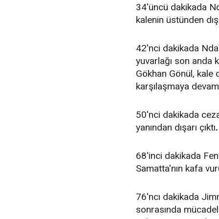
34'üncü dakikada Nd
kalenin üstünden dışa
42'nci dakikada Ndao
yuvarlağı son anda k
Gökhan Gönül, kale d
karşılaşmaya devam 
50'nci dakikada cez
yanından dışarı çıktı
.
68'inci dakikada Fen
Samatta'nın kafa vur
76'ncı dakikada Jimm
sonrasında mücadele