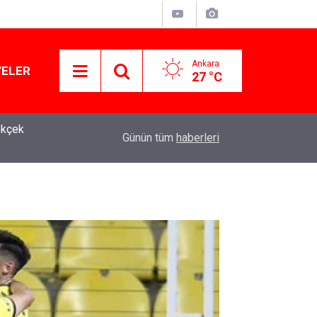
Ankara
YELER
27 °C
10:56
YSK'dan YENİ Parti kararı: 15 yıllık temsilci geri
Günün tüm
haberleri