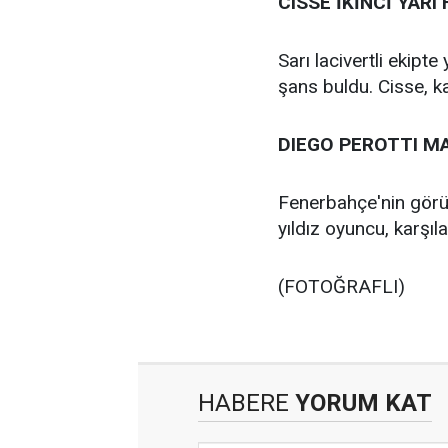
CISSE İKİNCİ YAR
Sarı lacivertli ekip
şans buldu. Cisse, k
DIEGO PEROTTI MA
Fenerbahçe'nin görüşm
yıldız oyuncu, karşıl
(FOTOĞRAFLI)
HABERE
YORUM KAT