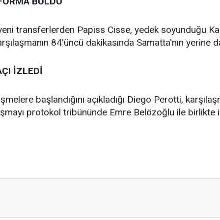
I FORMA BULDU
te yeni transferlerden Papiss Cisse, yedek soyunduğu K
arşılaşmanın 84'üncü dakikasında Samatta'nın yerine da
ÇI İZLEDİ
elere başlandığını açıkladığı Diego Perotti, karşılaşma
aşmayı protokol tribününde Emre Belözoğlu ile birlikte i