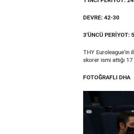
1'İNCİ PERİYOT: 24
DEVRE: 42-30
3'ÜNCÜ PERİYOT: 
THY Euroleague'in il
skorer ismi attığı 
FOTOĞRAFLI DHA