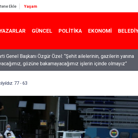
itene Ekle
Yaşam
YAZARLAR
GÜNCEL
POLITIKA
EKONOMI
BELEDI
ti Genel Başkanı Özgür Özel: “Şehit ailelerinin, gazilerin yanına
acağımız, gözüne bakamayacağımız işlerin içinde olmayız”
yıldız: 77 - 63