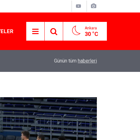
Ankara
YELER
30 °C
Murat Ağırel'den çarpıcı kulis bilgisi: AKP'nin y
11:41
Günün tüm
haberleri
operasyon geliyor!