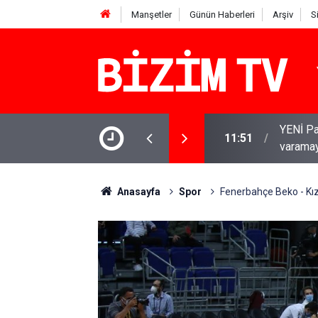
Manşetler
Günün Haberleri
Arşiv
S
 Babacan: Çerçeve Yasa olumlu adım, ancak
YENİ Par
11:51
varamay
Anasayfa
Spor
Fenerbahçe Beko - Kızıl