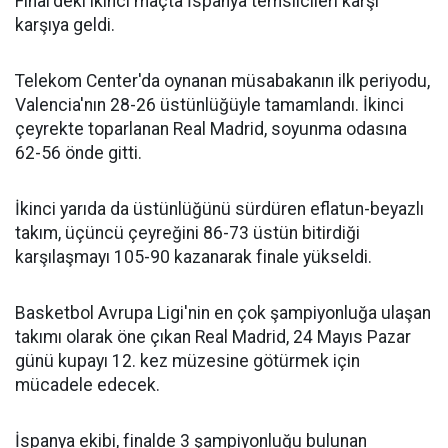
Final'deki ikinci maçta İspanya temsilcileri karşı
karşıya geldi.
Telekom Center'da oynanan müsabakanın ilk periyodu,
Valencia'nın 28-26 üstünlüğüyle tamamlandı. İkinci
çeyrekte toparlanan Real Madrid, soyunma odasına
62-56 önde gitti.
İkinci yarıda da üstünlüğünü sürdüren eflatun-beyazlı
takım, üçüncü çeyreğini 86-73 üstün bitirdiği
karşılaşmayı 105-90 kazanarak finale yükseldi.
Basketbol Avrupa Ligi'nin en çok şampiyonluğa ulaşan
takımı olarak öne çıkan Real Madrid, 24 Mayıs Pazar
günü kupayı 12. kez müzesine götürmek için
mücadele edecek.
İspanya ekibi, finalde 3 şampiyonluğu bulunan