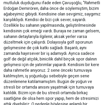
mutluluk duyduğunu ifade eden Çavuşoğlu, "Rahmetli
Erdoğan Demirören, daha önce de söylemiştim, bizim
ağabeyimiz gibiydi. Kendisine olan sevgimiz, saygımız
karşılıklıydı. Kendisi de bizi çok sever, sayardı.
Özellikle bu sahanın yapılmasında, geliştirilmesinde
kendisinin çok emeği vardı. Buraya ne zaman gelsem,
sahanın detaylarıyla ilgilenir, aksak yerler varsa
düzeltmek için çalışırdı. Dolayısıyla golf sporunun
gelişmesine de çok katkı sağladı. Başarılı, aynı
zamanda hayırsever bir iş adamıydı. Ayrıca sadece
golf de değil atçılık, binicilik dahil birçok spor dalının
gelişmesi için de yatırımlar yapardı. Kendisini bir kere
daha rahmetle anıyoruz. 2 sene önceki turnuvaya
katılmıştım, iş yoğunluğu sebebiyle geçen sene
düzenlenene katılamamıştım. Bugün de yoğun ve
stresli bir ortamda anısını yaşatmak için turnuvaya
katıldık. Bizim için de bu stresli ortamda birkaç
saatliğine de olsa hem spor yapıp, hem de stresimizi
attık diyebiliriz. O nedenle böylesine anlamlı bir