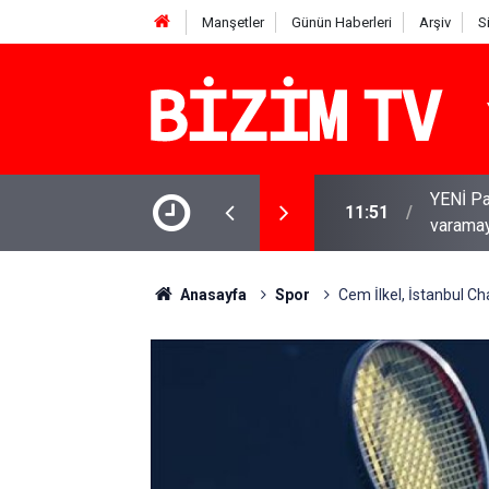
Manşetler
Günün Haberleri
Arşiv
S
YENİ Par
inden bıçaklandı: 4 gözaltı
11:51
varamay
Anasayfa
Spor
Cem İlkel, İstanbul Ch