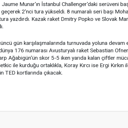
Jaume Munar'ın İstanbul Challenger'daki serüveni başl
3 geçerek 2'nci tura yükseldi. 8 numaralı seri başı Mo
 tura yazdırdı. Kazak raket Dmitry Popko ve Slovak Mart
ı.
ncü gün karşılaşmalarında turnuvada yoluna devam ed
dünya 176 numarası Avusturyalı raket Sebastian Ofner
Sarp Ağabigün'ün skor 5-5 iken yarıda kalan çiftler m
kic ile kurduğu ortaklıkla, Koray Kırcı ise Ergi Kırkın ile
n TED kortlarında çıkacak.