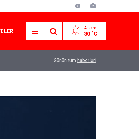
Ankara
YELER
30 °C
Murat Ağırel'den çarpıcı kulis bilgisi: AKP'nin y
11:41
Günün tüm
haberleri
operasyon geliyor!