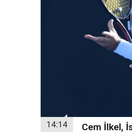
14:14
Cem İlkel, İ