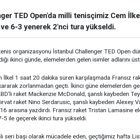
ger TED Open'da milli tenisçimiz Cem İlkel
 ve 6-3 yenerek 2'nci tura yükseldi.
 tenis organizasyonu İstanbul Challenger TED Open dün,
ığı ikinci günde, elemelerden gelen isimler adlarını üs
lkel 1 saat 20 dakika süren karşılaşmada Fransız rakibi
kararak zorlanmadan geçti. İkinci güne elemelerden ge
BD'li raket Mackenzie McDonald, şanslı kaybeden Teym
rvat raket Nino Serdarusic, şanslı kaybeden Alexey Vat
16 arasına yazdırdı. Fransız raket Tristan Lamasine e
-5 ile geçerek ikinci tura yükseldi.
ı seri başı olarak mücadele eden, geçtiğimiz hafta L