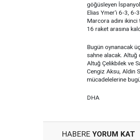
göğüsleyen İspanyol 
Elias Ymer'i 6-3, 6-
Marcora adını ikinci
16 raket arasına kald
Bugün oynanacak üçü
sahne alacak. Altuğ 
Altuğ Çelikbilek ve 
Cengiz Aksu, Aldin Set
mücadelelerine bugü
DHA
HABERE
YORUM KAT