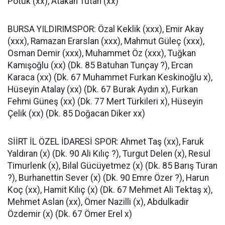
Potuk (xx), Atakan Tutan (xx)
BURSA YILDIRIMSPOR: Özal Keklik (xxx), Emir Akay
(xxx), Ramazan Erarslan (xxx), Mahmut Güleç (xxx),
Osman Demir (xxx), Muhammet Öz (xxx), Tuğkan
Kamışoğlu (xx) (Dk. 85 Batuhan Tunçay ?), Ercan
Karaca (xx) (Dk. 67 Muhammet Furkan Keskinoğlu x),
Hüseyin Atalay (xx) (Dk. 67 Burak Aydın x), Furkan
Fehmi Güneş (xx) (Dk. 77 Mert Türkileri x), Hüseyin
Çelik (xx) (Dk. 85 Doğacan Diker xx)
SİİRT İL ÖZEL İDARESİ SPOR: Ahmet Taş (xx), Faruk
Yaldıran (x) (Dk. 90 Ali Kılıç ?), Turgut Delen (x), Resul
Timurlenk (x), Bilal Gücüyetmez (x) (Dk. 85 Barış Turan
?), Burhanettin Sever (x) (Dk. 90 Emre Özer ?), Harun
Koç (xx), Hamit Kılıç (x) (Dk. 67 Mehmet Ali Tektaş x),
Mehmet Aslan (xx), Ömer Nazilli (x), Abdulkadir
Özdemir (x) (Dk. 67 Ömer Erel x)