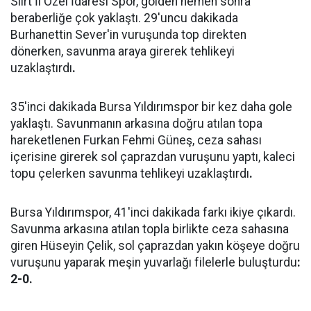
Siirt İl Özel İdaresi Spor, golden hemen sonra
beraberliğe çok yaklaştı. 29'uncu dakikada
Burhanettin Sever'in vuruşunda top direkten
dönerken, savunma araya girerek tehlikeyi
uzaklaştırdı
.
35'inci dakikada Bursa Yıldırımspor bir kez daha gole
yaklaştı. Savunmanın arkasına doğru atılan topa
hareketlenen Furkan Fehmi Güneş, ceza sahası
içerisine girerek sol çaprazdan vuruşunu yaptı, kaleci
topu çelerken savunma tehlikeyi uzaklaştırdı
.
Bursa Yıldırımspor, 41'inci dakikada farkı ikiye çıkardı.
Savunma arkasına atılan topla birlikte ceza sahasına
giren Hüseyin Çelik, sol çaprazdan yakın köşeye doğru
vuruşunu yaparak meşin yuvarlağı filelerle buluşturdu
:
2-0.