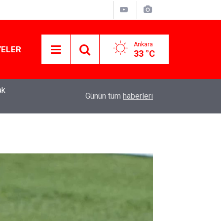
Ankara
YELER
33 °C
ak
Murat Ağırel'den çarpıcı kulis bilgisi: AKP'nin y
11:41
Günün tüm
haberleri
operasyon geliyor!