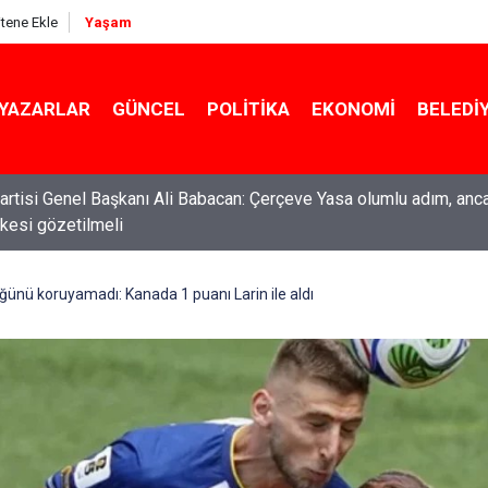
itene Ekle
Yaşam
YAZARLAR
GÜNCEL
POLITIKA
EKONOMI
BELEDI
rtisi Genel Başkanı Ali Babacan: Çerçeve Yasa olumlu adım, anc
ti Genel Başkanı Özgür Özel: “Şehit ailelerinin, gazilerin yanına
ilkesi gözetilmeli
acağımız, gözüne bakamayacağımız işlerin içinde olmayız”
ünü koruyamadı: Kanada 1 puanı Larin ile aldı