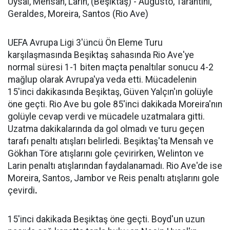
Uysal, Mensah, Larin, (Beşiktaş) - Augusto, Tarantini,
Geraldes, Moreira, Santos (Rio Ave)
UEFA Avrupa Ligi 3'üncü Ön Eleme Turu
karşılaşmasında Beşiktaş sahasında Rio Ave'ye
normal süresi 1-1 biten maçta penaltılar sonucu 4-2
mağlup olarak Avrupa'ya veda etti. Mücadelenin
15'inci dakikasında Beşiktaş, Güven Yalçın'ın golüyle
öne geçti. Rio Ave bu gole 85'inci dakikada Moreira'nın
golüyle cevap verdi ve mücadele uzatmalara gitti.
Uzatma dakikalarında da gol olmadı ve turu geçen
tarafı penaltı atışları belirledi. Beşiktaş'ta Mensah ve
Gökhan Töre atışlarını gole çevirirken, Welinton ve
Larin penaltı atışlarından faydalanamadı. Rio Ave'de ise
Moreira, Santos, Jambor ve Reis penaltı atışlarını gole
çevirdi
.
15'inci dakikada Beşiktaş öne geçti. Boyd'un uzun