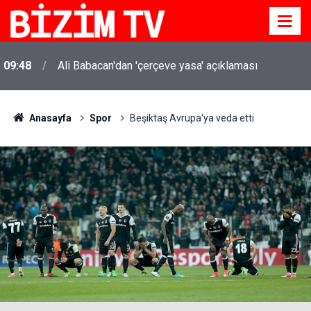
09:48
Ali Babacan'dan 'çerçeve yasa' açıklaması
YENİ Parti'ye bağış çağrısında 1 hafta geride kaldı:
09:44
İşte son durum
Anasayfa
Spor
Beşiktaş Avrupa'ya veda etti