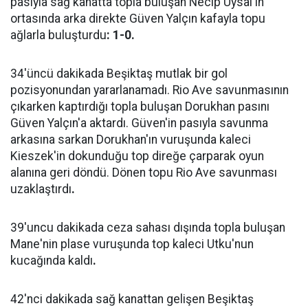
pasıyla sağ kanatta topla buluşan Necip Uysal'ın
ortasında arka direkte Güven Yalçın kafayla topu
ağlarla buluşturdu
: 1-0.
34'üncü dakikada Beşiktaş mutlak bir gol
pozisyonundan yararlanamadı. Rio Ave savunmasının
çıkarken kaptırdığı topla buluşan Dorukhan pasını
Güven Yalçın'a aktardı. Güven'in pasıyla savunma
arkasına sarkan Dorukhan'ın vuruşunda kaleci
Kieszek'in dokunduğu top direğe çarparak oyun
alanına geri döndü. Dönen topu Rio Ave savunması
uzaklaştırdı
.
39'uncu dakikada ceza sahası dışında topla buluşan
Mane'nin plase vuruşunda top kaleci Utku'nun
kucağında kaldı
.
42'nci dakikada sağ kanattan gelişen Beşiktaş