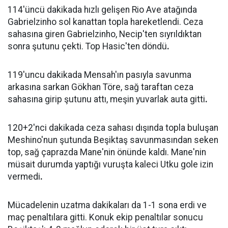
114'üncü dakikada hızlı gelişen Rio Ave atağında
Gabrielzinho sol kanattan topla hareketlendi. Ceza
sahasına giren Gabrielzinho, Necip'ten sıyrıldıktan
sonra şutunu çekti. Top Hasic'ten döndü
.
119'uncu dakikada Mensah'ın pasıyla savunma
arkasına sarkan Gökhan Töre, sağ taraftan ceza
sahasına girip şutunu attı, meşin yuvarlak auta gitti
.
120+2'nci dakikada ceza sahası dışında topla buluşan
Meshino'nun şutunda Beşiktaş savunmasından seken
top, sağ çaprazda Mane'nin önünde kaldı. Mane'nin
müsait durumda yaptığı vuruşta kaleci Utku gole izin
vermedi
.
Mücadelenin uzatma dakikaları da 1-1 sona erdi ve
maç penaltılara gitti. Konuk ekip penaltılar sonucu