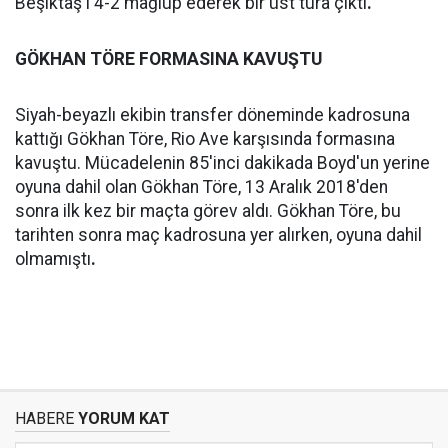
Beşiktaş'ı 4-2 mağlup ederek bir üst tura çıktı
.
GÖKHAN TÖRE FORMASINA KAVUŞTU
Siyah-beyazlı ekibin transfer döneminde kadrosuna
kattığı Gökhan Töre, Rio Ave karşısında formasına
kavuştu. Mücadelenin 85'inci dakikada Boyd'un yerine
oyuna dahil olan Gökhan Töre, 13 Aralık 2018'den
sonra ilk kez bir maçta görev aldı. Gökhan Töre, bu
tarihten sonra maç kadrosuna yer alırken, oyuna dahil
olmamıştı
.
HABERE
YORUM KAT