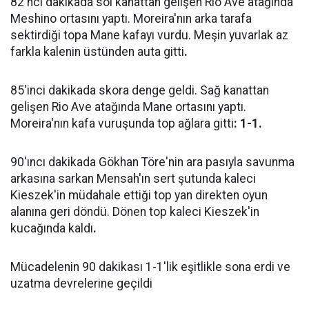
82'nci dakikada sol kanattan gelişen Rio Ave atağında
Meshino ortasını yaptı. Moreira'nın arka tarafa
sektirdiği topa Mane kafayı vurdu. Meşin yuvarlak az
farkla kalenin üstünden auta gitti
.
85'inci dakikada skora denge geldi. Sağ kanattan
gelişen Rio Ave atağında Mane ortasını yaptı.
Moreira'nın kafa vuruşunda top ağlara gitti
: 1-1.
90'ıncı dakikada Gökhan Töre'nin ara pasıyla savunma
arkasına sarkan Mensah'ın sert şutunda kaleci
Kieszek'in müdahale ettiği top yan direkten oyun
alanına geri döndü. Dönen top kaleci Kieszek'in
kucağında kaldı
.
Mücadelenin 90 dakikası 1-1'lik eşitlikle sona erdi ve
uzatma devrelerine geçildi