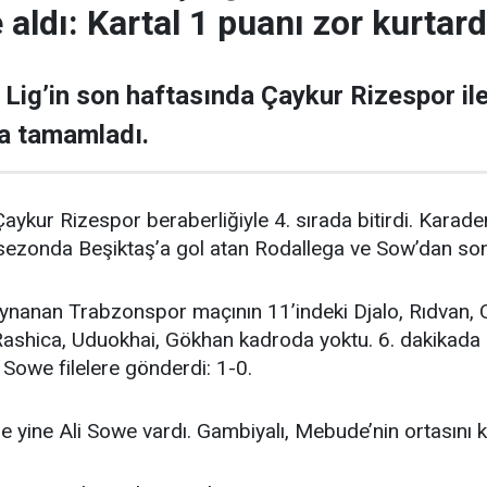
 aldı: Kartal 1 puanı zor kurtard
 Lig’in son haftasında Çaykur Rizespor il
da tamamladı.
k Çaykur Rizespor beraberliğiyle 4. sırada bitirdi. Karad
 sezonda Beşiktaş’a gol atan Rodallega ve Sow’dan son
oynanan Trabzonspor maçının 11’indeki Djalo, Rıdvan, 
Rashica, Uduokhai, Gökhan kadroda yoktu. 6. dakikada 
i Sowe filelere gönderdi: 1-0.
 yine Ali Sowe vardı. Gambiyalı, Mebude’nin ortasını ka