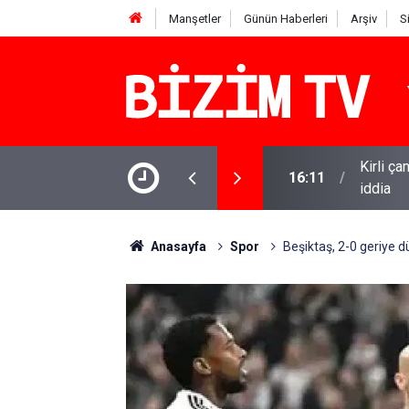
Manşetler
Günün Haberleri
Arşiv
S
Kirli ça
16:11
iddia
15:13
Özgür Öz
Anasayfa
Spor
Beşiktaş, 2-0 geriye d