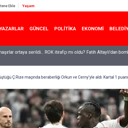
itene Ekle
Yaşam
YAZARLAR
GÜNCEL
POLITIKA
EKONOMI
BELEDI
maşırlar ortaya serildi... ROK itirafçı mı oldu? Fatih Altaylı'dan bo
el'den Le Monde'a çarpıcı yazı: 'Bu sürecin kırılma noktası...'
üştüğü Ç.Rize maçında beraberliği Orkun ve Cerny’yle aldı: Kartal 1 puanı