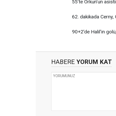
55’te Orkun’un asisti
62. dakikada Cerny, O
90+2’de Halil’in golü
HABERE
YORUM KAT