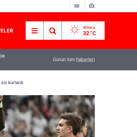
Ankara
YELER
32 °C
mba
Muhalif belediye başkanları gizli tanık ifadeler
11:01
Günün tüm
haberleri
için ‘izin’ çıkmadı!
 zor kurtardı