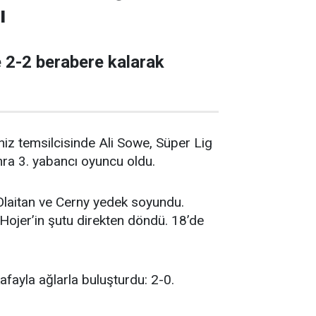
ı
e 2-2 berabere kalarak
eniz temsilcisinde Ali Sowe, Süper Lig
ra 3. yabancı oyuncu oldu.
Olaitan ve Cerny yedek soyundu.
Hojer’in şutu direkten döndü. 18’de
fayla ağlarla buluşturdu: 2-0.