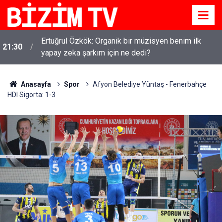
Kirli çamaşırlar ortaya serildi... ROK itirafçı mı oldu?
16:11
Fatih Altaylı'dan bomba iddia
Anasayfa
Spor
Afyon Belediye Yüntaş - Fenerbahçe
HDI Sigorta: 1-3