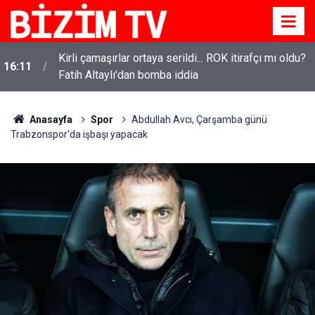
Kirli çamaşırlar ortaya serildi... ROK itirafçı mı oldu?
16:11
Fatih Altaylı'dan bomba iddia
Anasayfa
Spor
Abdullah Avcı, Çarşamba günü
Trabzonspor'da işbaşı yapacak