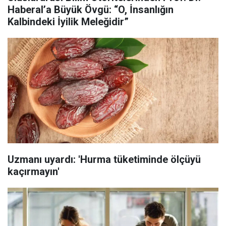
Haberal’a Büyük Övgü: “O, İnsanlığın
Kalbindeki İyilik Meleğidir”
Uzmanı uyardı: 'Hurma tüketiminde ölçüyü
kaçırmayın'