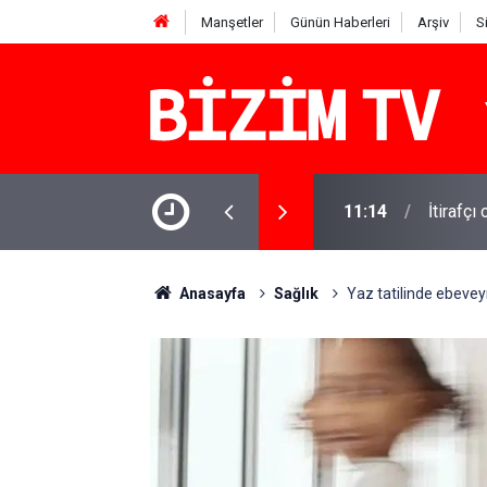
Manşetler
Günün Haberleri
Arşiv
S
11:14
İtirafçı
11:10
Yusuf T
Anasayfa
Sağlık
Yaz tatilinde ebevey