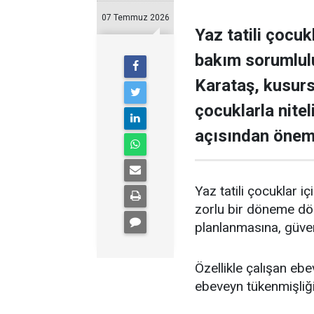
07 Temmuz 2026
Yaz tatili çocu
bakım sorumlulu
Karataş, kusurs
çocuklarla nite
açısından öneml
Yaz tatili çocuklar 
zorlu bir döneme dön
planlanmasına, güvenl
Özellikle çalışan eb
ebeveyn tükenmişliği