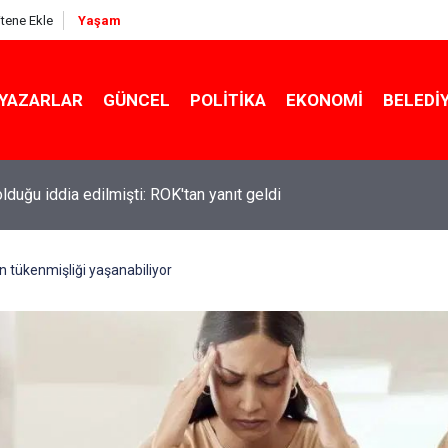
itene Ekle
Yaşam
YAZARLAR
GÜNCEL
POLITIKA
EKONOMI
BELEDI
 olduğu iddia edilmişti: ROK'tan yanıt geldi
ekin açıkladı: YKS değişecek mi?
n tükenmişliği yaşanabiliyor