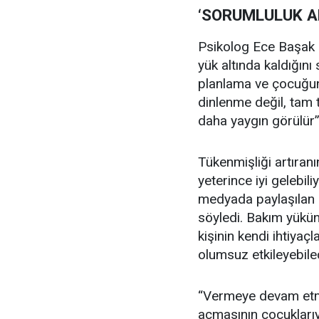
‘SORUMLULUK A
Psikolog Ece Başak K
yük altında kaldığını
planlama ve çocuğun 
dinlenme değil, tam 
daha yaygın görülür”
Tükenmişliği artıra
yeterince iyi gelebil
medyada paylaşılan k
söyledi. Bakım yükün
kişinin kendi ihtiya
olumsuz etkileyebilece
“Vermeye devam etmek
açmasının çocuklarıyl