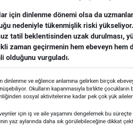
klar için dinlenme dönemi olsa da uzmanlar
ğu nedeniyle tükenmişlik riski yükseliyo
uz tatil beklentisinden uzak durulması, y
likli zaman geçirmenin hem ebeveyn hem d
i olduğunu vurguladı.
için dinlenme ve eğlence anlamına gelirken birçok ebeve
üşebiliyor. Okulların kapanmasıyla birlikte çocukların
iğinden sosyal aktivitelerine kadar pek çok yük aileler
eveynler için iş ve aile yaşamını dengelemek bu süreçt
nin yaz aylarında daha sık görülebileceğine dikkat çekt