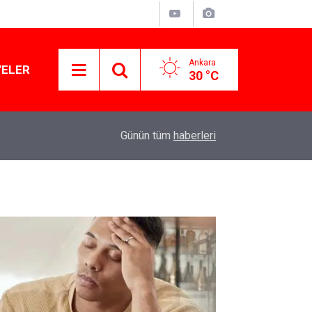
Ankara
YELER
30 °C
11:03
Lüks yok, şatafat yok: YENİ Parti kapılarını açtı
Günün tüm
haberleri