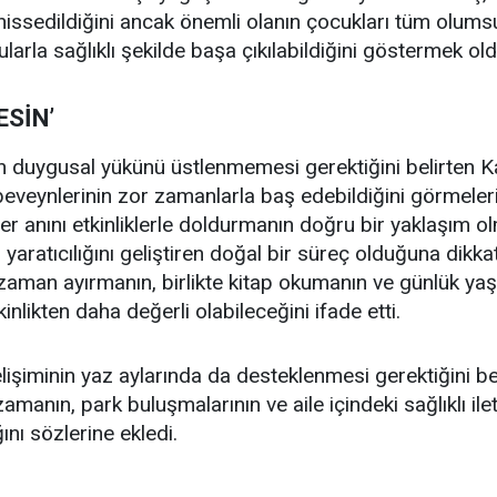
hissedildiğini ancak önemli olanın çocukları tüm olu
larla sağlıklı şekilde başa çıkılabildiğini göstermek ol
ESİN’
 duygusal yükünü üstlenmemesi gerektiğini belirten K
beveynlerinin zor zamanlarla baş edebildiğini görmeleri
her anını etkinliklerle doldurmanın doğru bir yaklaşım o
 yaratıcılığını geliştiren doğal bir süreç olduğuna dikk
zaman ayırmanın, birlikte kitap okumanın ve günlük ya
inlikten daha değerli olabileceğini ifade etti.
işiminin yaz aylarında da desteklenmesi gerektiğini belir
zamanın, park buluşmalarının ve aile içindeki sağlıklı il
ını sözlerine ekledi.