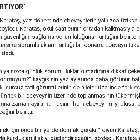
RTIYOR’
arataş, yaz döneminde ebeveynlerin yalnızca fiziksel 
 söyledi. Karataş, okul saatlerinin ortadan kalkmasıyla b
güvenliğini sağlama sorumluluğunun arttığını belirterek
tersine sorumlulukların arttığı bir dönem. Ebeveyn tü
 dedi.
nın yalnızca günlük sorumluluklar olmadığına dikkat ç
iyor muyum?” kaygısının yaz aylarında daha görünür hale
usursuz tatil görüntülerinin de aileler üzerinde fark ed
ün tek bir ebeveynin üzerinde toplanmasının tükenmişli
çlarına zaman ayıramamasının hem ebeveynin iyi oluşun
ğini belirtti.
 için önce bir yerde dolmak gerekir” diyen Karataş, 
a kurdukları ilişkiyi güçlendireceğini söyledi. Karataş,