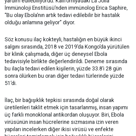
yardım edilebiliyordu. Kaliforniya’daki La Jolla
İmmünoloji Enstitüsü’nden immünolog Erica Saphire,
“Bu olay Ebola’nın artık tedavi edilebilir bir hastalık
olduğu anlamına geliyor” diyor.
Söz konusu ilaç kokteyli, hastalığın en büyük ikinci
salgını sırasında, 2018 ve 2019’da Kongo’da yürütülen
bir klinik çalışmada, diğer üç deneysel Ebola
tedavisiyle birlikte değerlendirildi. Deneme sırasında
bu ilaçla tedavi edilen kişilerin, yüzde 33.8’i 28 gün
sonra ölürken bu oran diğer tedavi türlerinde yüzde
51’di.
İlaç, bir bağışıklık tepkisi sırasında doğal olarak
üretilenleri taklit etmek için tasarlanmış, insan yapımı
üç farklı monoklonal antikordan oluşuyor. Biri, Ebola
virüsünün insan hücrelerine sızmasına izin veren
yapıları incelerken diğer ikisi virüsü ve enfekte