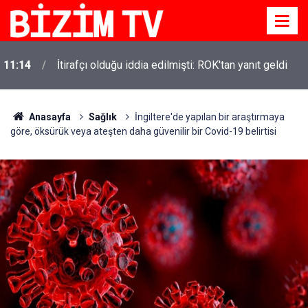
11:14
İtirafçı olduğu iddia edilmişti: ROK'tan yanıt geldi
11:10
Yusuf Tekin açıkladı: YKS değişecek mi?
Anasayfa
Sağlık
İngiltere'de yapılan bir araştırmaya
göre, öksürük veya ateşten daha güvenilir bir Covid-19 belirtisi