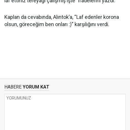
laf ettiniz tereyağı çalışmış işte” ifadelerini yazdı.
Kaplan da cevabında, Alıntok’a, “Laf edenler korona
olsun, göreceğim ben onları :)” karşılığını verdi.
HABERE
YORUM KAT