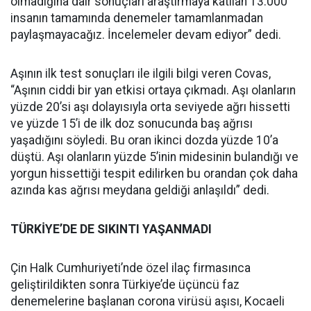
olmadığına dair sonuçları araştırmaya katılan 13.000
insanın tamamında denemeler tamamlanmadan
paylaşmayacağız. İncelemeler devam ediyor” dedi.
Aşının ilk test sonuçları ile ilgili bilgi veren Covas,
“Aşının ciddi bir yan etkisi ortaya çıkmadı. Aşı olanların
yüzde 20’si aşı dolayısıyla orta seviyede ağrı hissetti
ve yüzde 15’i de ilk doz sonucunda baş ağrısı
yaşadığını söyledi. Bu oran ikinci dozda yüzde 10’a
düştü. Aşı olanların yüzde 5’inin midesinin bulandığı ve
yorgun hissettiği tespit edilirken bu orandan çok daha
azında kas ağrısı meydana geldiği anlaşıldı” dedi.
TÜRKİYE’DE DE SIKINTI YAŞANMADI
Çin Halk Cumhuriyeti’nde özel ilaç firmasınca
geliştirildikten sonra Türkiye’de üçüncü faz
denemelerine başlanan corona virüsü aşısı, Kocaeli