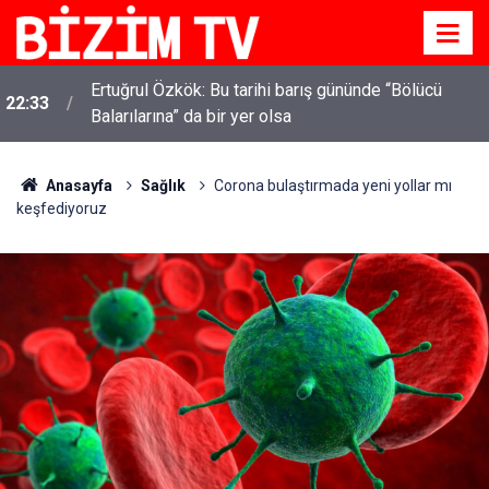
Ertuğrul Özkök: Bu tarihi barış gününde “Bölücü
22:33
Balarılarına” da bir yer olsa
Anasayfa
Sağlık
Corona bulaştırmada yeni yollar mı
keşfediyoruz