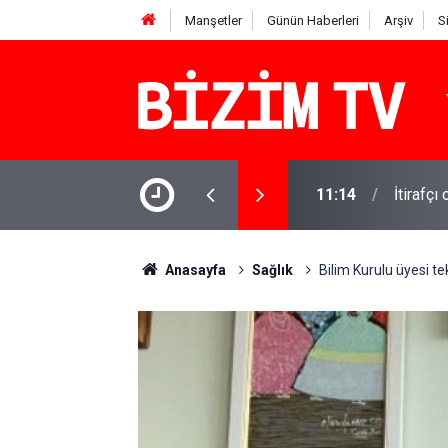
Manşetler
Günün Haberleri
Arşiv
S
OK'tan yanıt geldi
11:10
Yusuf T
Anasayfa
Sağlık
Bilim Kurulu üyesi t