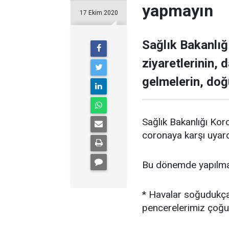
yapmayın
17 Ekim 2020
Sağlık Bakanlığ
ziyaretlerinin,
gelmelerin, doğ
Sağlık Bakanlığı Kor
coronaya karşı uyard
Bu dönemde yapılmama
* Havalar soğudukça 
pencerelerimiz çoğu 