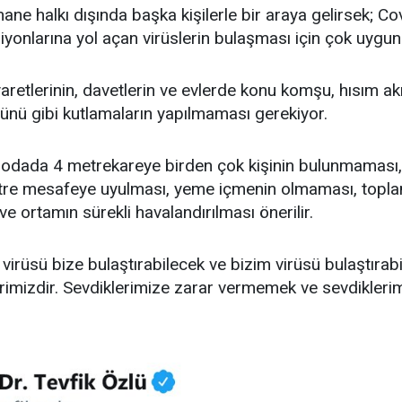
ane halkı dışında başka kişilerle bir araya gelirsek; Cov
yonlarına yol açan virüslerin bulaşması için çok uygun
retlerinin, davetlerin ve evlerde konu komşu, hısım ak
nü gibi kutlamaların yapılmaması gerekiyor.
se; odada 4 metrekareye birden çok kişinin bulunmamas
tre mesafeye uyulması, yeme içmenin olmaması, toplam
 ortamın sürekli havalandırılması önerilir.
virüsü bize bulaştırabilecek ve bizim virüsü bulaştırabil
erimizdir. Sevdiklerimize zarar vermemek ve sevdikler