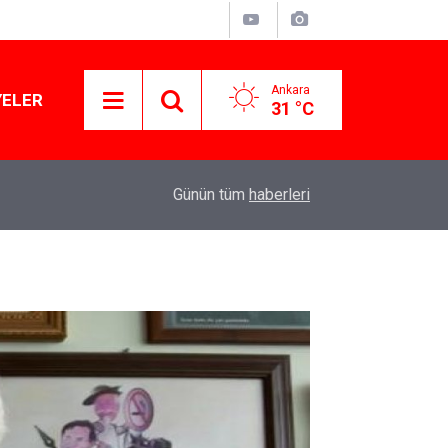
Ankara
YELER
31 °C
11:03
Lüks yok, şatafat yok: YENİ Parti kapılarını açtı
Günün tüm
haberleri