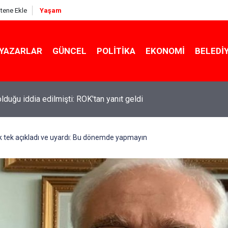
itene Ekle
Yaşam
YAZARLAR
GÜNCEL
POLITIKA
EKONOMI
BELEDI
ekin açıkladı: YKS değişecek mi?
ek tek açıkladı ve uyardı: Bu dönemde yapmayın