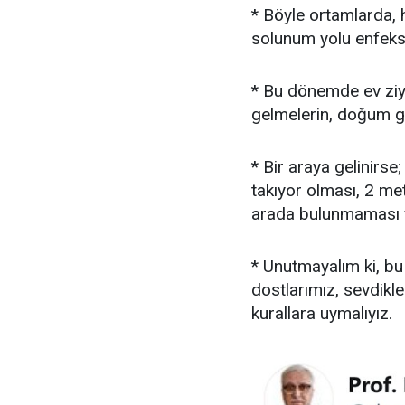
* Böyle ortamlarda, h
solunum yolu enfeksi
* Bu dönemde ev ziya
gelmelerin, doğum gü
* Bir araya gelinir
takıyor olması, 2 me
arada bulunmaması ve
* Unutmayalım ki, bu 
dostlarımız, sevdikl
kurallara uymalıyız.