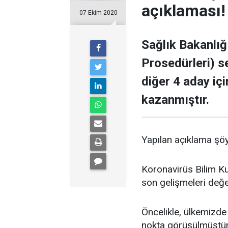
açıklaması!
07 Ekim 2020
Sağlık Bakanlığ
Prosedürleri) se
diğer 4 aday iç
kazanmıştır.
Yapılan açıklama şöy
Koronavirüs Bilim Ku
son gelişmeleri değe
Öncelikle, ülkemizde
nokta görüşülmüştür.