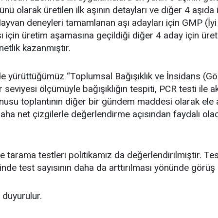
ünü olarak üretilen ilk aşının detayları ve diğer 4 aşıd
 Hayvan deneyleri tamamlanan aşı adayları için GMP (İyi
şı için üretim aşamasına geçildiği diğer 4 aday için ür
etlik kazanmıştır.
çinde yürüttüğümüz “Toplumsal Bağışıklık ve İnsidans (G
r seviyesi ölçümüyle bağışıklığın tespiti, PCR testi ile a
nusu toplantının diğer bir gündem maddesi olarak ele al
aha net çizgilerle değerlendirme açısından faydalı ola
le tarama testleri politikamız da değerlendirilmiştir. Tes
inde test sayısının daha da arttırılması yönünde görüş bi
 duyurulur.