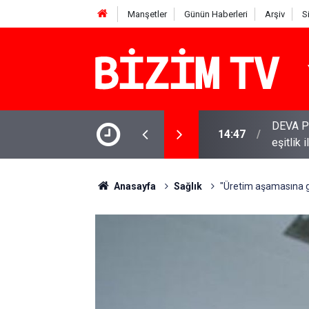
Manşetler
Günün Haberleri
Arşiv
S
inde: Gram, çeyrek ve Cumhuriyet altını bugün
DEVA Pa
14:47
eşitlik 
Anasayfa
Sağlık
"Üretim aşamasına ge