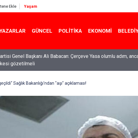
itene Ekle
Yaşam
YAZARLAR
GÜNCEL
POLITIKA
EKONOMI
BELEDI
rtisi Genel Başkanı Ali Babacan: Çerçeve Yasa olumlu adım, anc
ilkesi gözetilmeli
çildi" Sağlık Bakanlığı'ndan "aşı" açıklaması!