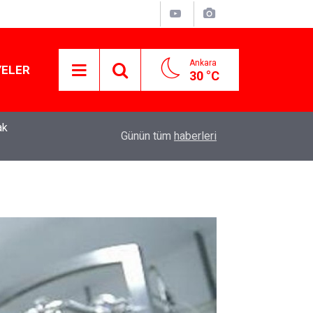
Ankara
YELER
30 °C
ak
YENİ Parti Genel Başkanı Özgür Özel: “Şehit ailel
11:51
Günün tüm
haberleri
varamayacağımız, gözüne bakamayacağımız işle