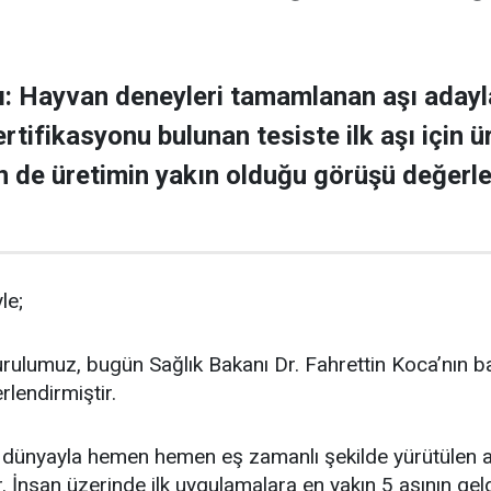
ı: Hayvan deneyleri tamamlanan aşı adayla
rtifikasyonu bulunan tesiste ilk aşı için 
in de üretimin yakın olduğu görüşü değerl
le;
rulumuz, bugün Sağlık Bakanı Dr. Fahrettin Koca’nın başk
rlendirmiştir.
 dünyayla hemen hemen eş zamanlı şekilde yürütülen aş
 İnsan üzerinde ilk uygulamalara en yakın 5 aşının geldi