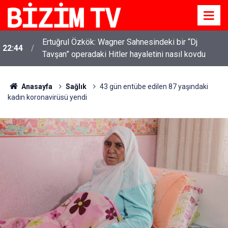
“İzmir'de zeybek bilmeyen kalmasın” çağrısı 500
11:12
kişilik topluluğa dönüştü
Anasayfa
Sağlık
43 gün entübe edilen 87 yaşındaki
kadın koronavirüsü yendi