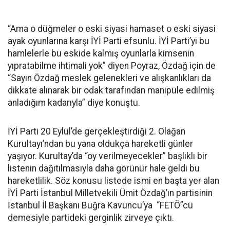
“Ama o düğmeler o eski siyasi hamaset o eski siyasi
ayak oyunlarına karşı İYİ Parti efsunlu. İYİ Parti’yi bu
hamlelerle bu eskide kalmış oyunlarla kimsenin
yıpratabilme ihtimali yok” diyen Poyraz, Özdağ için de
“Sayın Özdağ meslek gelenekleri ve alışkanlıkları da
dikkate alınarak bir odak tarafından manipüle edilmiş
anladığım kadarıyla” diye konuştu.
İYİ Parti 20 Eylül’de gerçekleştirdiği 2. Olağan
Kurultayı’ndan bu yana oldukça hareketli günler
yaşıyor. Kurultay’da “oy verilmeyecekler” başlıklı bir
listenin dağıtılmasıyla daha görünür hale geldi bu
hareketlilik. Söz konusu listede ismi en başta yer alan
İYİ Parti İstanbul Milletvekili Ümit Özdağ’ın partisinin
İstanbul İl Başkanı Buğra Kavuncu’ya “FETÖ”cü
demesiyle partideki gerginlik zirveye çıktı.