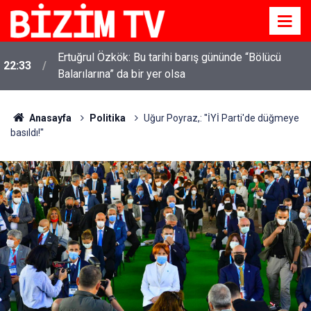
Ertuğrul Özkök: Bu tarihi barış gününde “Bölücü
22:33
Balarılarına” da bir yer olsa
Anasayfa
Politika
Uğur Poyraz,: ''İYİ Parti'de düğmeye
basıldı!''