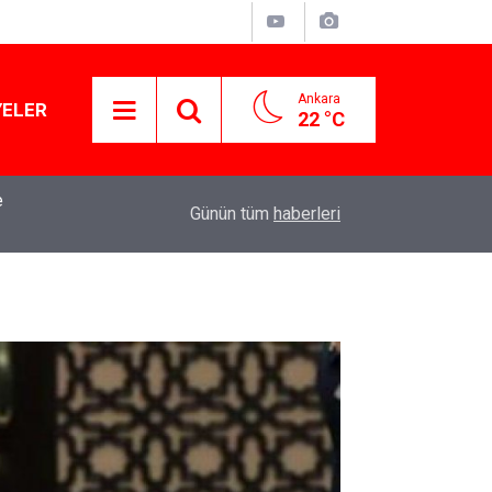
Ankara
YELER
22 °C
mba
15:13
Özgür Özel'den Le Monde'a çarpıcı yazı: 'Bu sürec
Günün tüm
haberleri