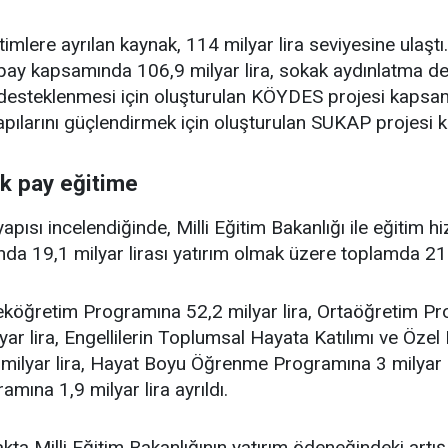
mlere ayrılan kaynak, 114 milyar lira seviyesine ulaştı
n pay kapsamında 106,9 milyar lira, sokak aydınlatma de
n desteklenmesi için oluşturulan KÖYDES projesi kapsamı
apılarını güçlendirmek için oluşturulan SUKAP projesi k
k pay eğitime
pısı incelendiğinde, Milli Eğitim Bakanlığı ile eğitim 
nda 19,1 milyar lirası yatırım olmak üzere toplamda 211,
öğretim Programına 52,2 milyar lira, Ortaöğretim Pro
ar lira, Engellilerin Toplumsal Hayata Katılımı ve Özel
 milyar lira, Hayat Boyu Öğrenme Programına 3 milyar lir
amına 1,9 milyar lira ayrıldı.
kta Milli Eğitim Bakanlığının yatırım ödeneğindeki artış 