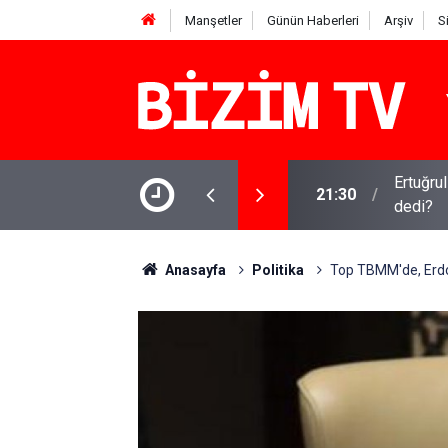
Manşetler
Günün Haberleri
Arşiv
S
isyen benim ilk yapay zeka şarkım için ne
Kirli ça
16:11
iddia
Anasayfa
Politika
Top TBMM'de, Erdoğ