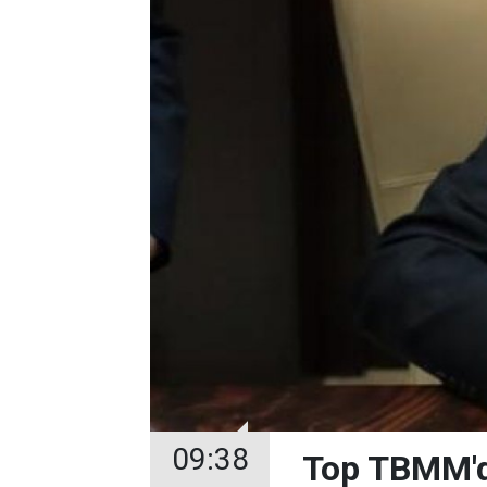
09:38
Top TBMM'de