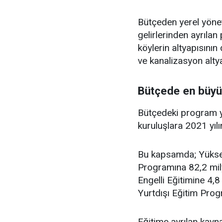
Bütçeden yerel yöneti
gelirlerinden ayrıla
köylerin altyapısını
ve kanalizasyon alty
Bütçede en büyü
Bütçedeki program ya
kuruluşlara 2021 yılı
Bu kapsamda; Yüksek
Programına 82,2 mily
Engelli Eğitimine 4,8
Yurtdışı Eğitim Progr
Eğitime ayrılan kayna