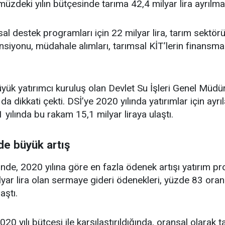
müzdeki yılın bütçesinde tarıma 42,4 milyar lira ayrılm
 destek programları için 22 milyar lira, tarım sektörü ya
siyonu, müdahale alımları, tarımsal KİT’lerin finansmanı
yük yatırımcı kuruluş olan Devlet Su İşleri Genel Müdü
 da dikkati çekti. DSİ’ye 2020 yılında yatırımlar için ayr
yılında bu rakam 15,1 milyar liraya ulaştı.
de büyük artış
finde, 2020 yılına göre en fazla ödenek artışı yatırım pr
yar lira olan sermaye gideri ödenekleri, yüzde 83 oranın
aştı.
 yılı bütçesi ile karşılaştırıldığında, oransal olarak 