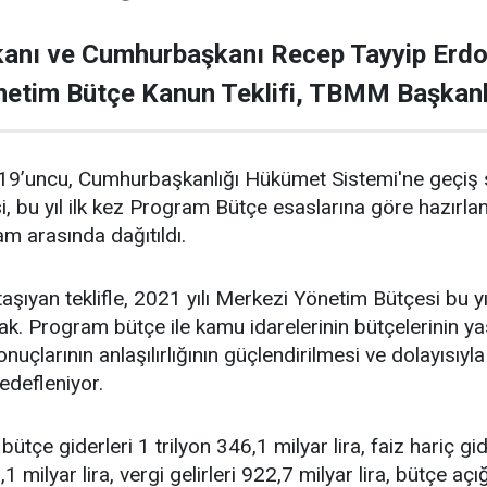
anı ve Cumhurbaşkanı Recep Tayyip Erdoğ
önetim Bütçe Kanun Teklifi, TBMM Başkanl
19’uncu, Cumhurbaşkanlığı Hükümet Sistemi'ne geçiş s
si, bu yıl ilk kez Program Bütçe esaslarına göre hazırl
m arasında dağıtıldı.
taşıyan teklifle, 2021 yılı Merkezi Yönetim Bütçesi bu
k. Program bütçe ile kamu idarelerinin bütçelerinin 
çlarının anlaşılırlığının güçlendirilmesi ve dolayısıyla 
edefleniyor.
bütçe giderleri 1 trilyon 346,1 milyar lira, faiz hariç gid
1,1 milyar lira, vergi gelirleri 922,7 milyar lira, bütçe a