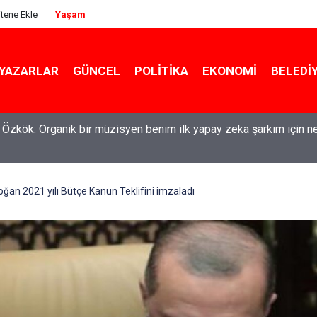
itene Ekle
Yaşam
YAZARLAR
GÜNCEL
POLITIKA
EKONOMI
BELEDI
maşırlar ortaya serildi... ROK itirafçı mı oldu? Fatih Altaylı'dan bo
an 2021 yılı Bütçe Kanun Teklifini imzaladı