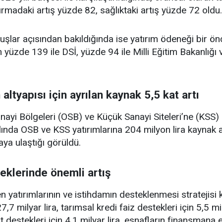
ırmadaki artış yüzde 82, sağlıktaki artış yüzde 72 oldu.
uşlar açısından bakıldığında ise yatırım ödeneği bir ön
yüzde 139 ile DSİ, yüzde 94 ile Milli Eğitim Bakanlığı 
altyapısı için ayrılan kaynak 5,5 kat artı
anayi Bölgeleri (OSB) ve Küçük Sanayi Siteleri’ne (KSS) 
yılında OSB ve KSS yatırımlarına 204 milyon lira kaynak 
aya ulaştığı görüldü.
eklerinde önemli artış
n yatırımlarının ve istihdamın desteklenmesi stratejis
7,7 milyar lira, tarımsal kredi faiz destekleri için 5,5 mil
at destekleri için 4,1 milyar lira, esnafların finansmana er