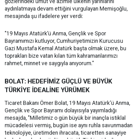
gözlerindeki umut ve azimle ülkenin yarınlarını
aydınlatmaya devam ettiğini vurgulayan Memişoğlu,
mesajında şu ifadelere yer verdi:
"19 Mayıs Atatürk’ü Anma, Gençlik ve Spor
Bayramımızı kutluyor, Cumhuriyetimizin Kurucusu
Gazi Mustafa Kemal Atatürk başta olmak üzere, bu
toprakları bize vatan kılan tüm kahramanlarımızı
rahmet, minnet ve saygıyla anıyorum."
BOLAT: HEDEFİMİZ GÜÇLÜ VE BÜYÜK
TÜRKİYE İDEALİNE YÜRÜMEK
Ticaret Bakanı Ömer Bolat, 19 Mayıs Atatürk'ü Anma,
Gençlik ve Spor Bayramı dolayısıyla yayımladığı
mesajda, "Milletimiz o gün büyük bir inançla istiklal
mücadelesi vermiş, bugün ise aynı ruhla savunmadan
teknolojiye, üretimden ihracata, ticaretten sanayiye