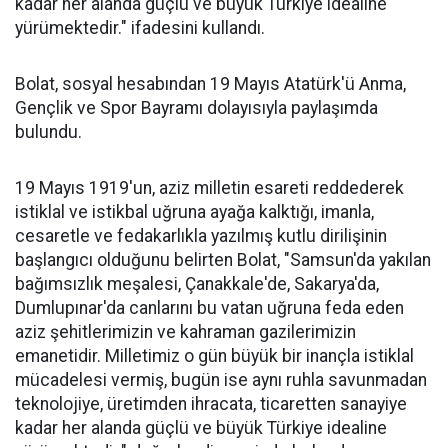
kadar her alanda güçlü ve büyük Türkiye idealine
yürümektedir." ifadesini kullandı.
Bolat, sosyal hesabından 19 Mayıs Atatürk'ü Anma,
Gençlik ve Spor Bayramı dolayısıyla paylaşımda
bulundu.
19 Mayıs 1919'un, aziz milletin esareti reddederek
istiklal ve istikbal uğruna ayağa kalktığı, imanla,
cesaretle ve fedakarlıkla yazılmış kutlu dirilişinin
başlangıcı olduğunu belirten Bolat, "Samsun'da yakılan
bağımsızlık meşalesi, Çanakkale'de, Sakarya'da,
Dumlupınar'da canlarını bu vatan uğruna feda eden
aziz şehitlerimizin ve kahraman gazilerimizin
emanetidir. Milletimiz o gün büyük bir inançla istiklal
mücadelesi vermiş, bugün ise aynı ruhla savunmadan
teknolojiye, üretimden ihracata, ticaretten sanayiye
kadar her alanda güçlü ve büyük Türkiye idealine