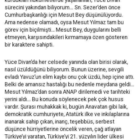
kurdukları hükümetlerde yaşananları, Yüce Divan
sürecini yakından biliyorum... Sn. Sezer’den önce
Cumhurbaşkanlığı için Mesut Bey düşünülüyordu.
Ama nedense olamadı, oysa Mesut Yılmaz tam bu
görev için biçilmişti… Mesut Bey, duygularını belli
etmeyen, karşısındakileri kırmamaya özen gösteren
bir karaktere sahipti.
Yüce Divan’da her celsede yanında olan birisi olarak,
nasıl üzüldüğünü biliyorum. Bunun üzerine, sevgili
evladı Yavuz’un elim kaybı onu çok üzdü, hep içine attı.
Belki de amansız hastalığı bu nedenle meydana geldi...
Mesut Yılmaz’dan sonra ANAP dirilemedi ve tarihteki
yerini aldı... Bu konuda söylenecek pek çok husus
vardır. Şurası muhakkak ki, bugün Anavatan gibi laik,
demokratik cumhuriyete, Atatürk ilke ve inkılaplarına
inanarak sahip çıkan, inanç, teşebbüs, serbest
düşünce hürriyetlerine öncelik veren, çağ atlayan
Türkiye’yi yaratan, Türkiye’yi 21. yüzyılın lider ülkesi