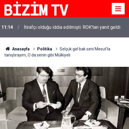
11:14
İtirafçı olduğu iddia edilmişti: ROK'tan yanıt geldi
11:10
Yusuf Tekin açıkladı: YKS değişecek mi?
Anasayfa
Politika
Selçuk gel bak seni Mesut’la
tanıştırayım, O da senin gibi Mülkiyeli