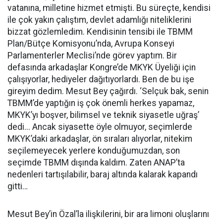
vatanına, milletine hizmet etmişti. Bu süreçte, kendisi
ile çok yakın çalıştım, devlet adamlığı niteliklerini
bizzat gözlemledim. Kendisinin tensibi ile TBMM
Plan/Bütçe Komisyonu’nda, Avrupa Konseyi
Parlamenterler
Meclisi’nde görev yaptım. Bir
defasında arkadaşlar Kongre’de MKYK Üyeliği için
çalışıyorlar, hediyeler dağıtıyorlardı. Ben de bu işe
gireyim dedim. Mesut Bey çağırdı. ‘Selçuk bak, senin
TBMM’de yaptığın iş çok önemli herkes yapamaz,
MKYK’yı boşver, bilimsel ve teknik siyasetle uğraş’
dedi... Ancak siyasette öyle olmuyor, seçimlerde
MKYK’daki arkadaşlar, ön sıraları alıyorlar, nitekim
seçilemeyecek yerlere konduğumuzdan, son
seçimde TBMM dışında kaldım. Zaten ANAP’ta
nedenleri tartışılabilir, baraj altında kalarak kapandı
gitti…
Mesut Bey’in Özal’la ilişkilerini, bir ara limoni oluşlarını