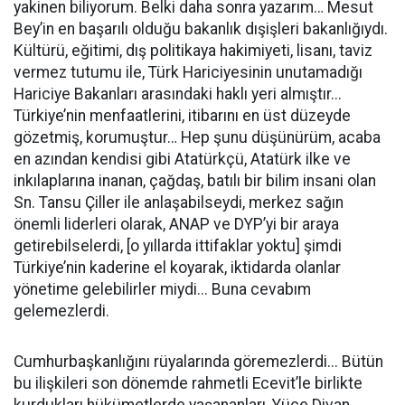
yakinen biliyorum. Belki daha sonra yazarım… Mesut
Bey’in en başarılı olduğu bakanlık
dışişleri bakanlığıydı
.
Kültürü, eğitimi, dış politikaya hakimiyeti, lisanı, taviz
vermez tutumu ile, Türk Hariciyesinin unutamadığı
Hariciye Bakanları arasındaki
haklı
yeri almıştır...
Türkiye’nin menfaatlerini, itibarını en üst düzeyde
gözetmiş, korumuştur… Hep şunu düşünürüm, acaba
en azından kendisi gibi Atatürkçü, Atatürk ilke ve
inkılaplarına inanan, çağdaş, batılı bir bilim insani olan
Sn. Tansu Çiller ile anlaşabilseydi, merkez sağın
önemli liderleri olarak, ANAP ve DYP’yi bir araya
getirebilselerdi, [o yıllarda ittifaklar yoktu] şimdi
Türkiye’nin kaderine el koyarak, iktidarda olanlar
yönetime gelebilirler miydi... Buna cevabım
gelemezlerdi.
Cumhurbaşkanlığını rüyalarında göremezlerdi... Bütün
bu ilişkileri son dönemde rahmetli Ecevit’le birlikte