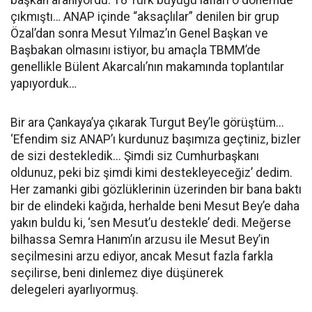
başkan aranıyordu. 18 Türk büyüğü lafları o dönemde
çıkmıştı… ANAP içinde “aksaçlılar” denilen bir grup
Özal’dan sonra Mesut Yılmaz’ın Genel Başkan ve
Başbakan olmasını istiyor, bu amaçla TBMM’de
genellikle Bülent Akarcalı’nın makamında toplantılar
yapıyorduk…
Bir ara Çankaya’ya çıkarak Turgut Bey’le görüştüm...
‘Efendim siz ANAP’ı kurdunuz başımıza geçtiniz, bizler
de sizi destekledik... Şimdi siz Cumhurbaşkanı
oldunuz, peki biz şimdi kimi destekleyeceğiz’ dedim.
Her zamanki gibi gözlüklerinin üzerinden bir bana baktı
bir de elindeki kağıda, herhalde beni Mesut Bey’e daha
yakın buldu ki, ‘sen Mesut’u destekle’ dedi. Meğerse
bilhassa Semra Hanım’ın arzusu ile Mesut Bey’in
seçilmesini arzu ediyor, ancak Mesut fazla farkla
seçilirse, beni dinlemez diye düşünerek
delegeleri ayarlıyormuş.