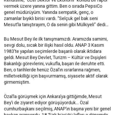
Kendisine, “Özel Sektör ve Ekonomi” konulu bir rapor
vermek üzere yanına gittim. Ben o sırada PepsiCo
genel müdürüyüm. Yanında sempatik, genç, o
zamanlar bıyıklı birisi vardı. “Selçuk gel bak seni
Mesut’la tanıştırayım, O da senin gibi Mülkiyeli” dedi…
Bu Mesut Bey ile ilk tanışmamızdı. Aramızda samimi,
sevgi dolu, sıcak bir ilişki hasıl oldu. ANAP 3 Kasım
1983’te yapılan seçimlerde başarılı olarak iktidara
geldi. Mesut Bey Devlet, Turizm – Kültür ve Dışişleri
Bakanlığı görevlerini, vukufla, başarı ile deruhte etti.
Ben, o tarihlerde henüz Özal’ın ısrarlarına rağmen,
milletvekilliği için başvurmamış, siyasete aktif olarak
girmemiştim.
Özal’la görüşmek için Ankara’ya gittiğimde, Mesut
Bey’i de ziyaret ediyor görüşüyorduk... Özal
cumhurbaşkanı seçilmiş, ANAP’ın başına yeni bir genel