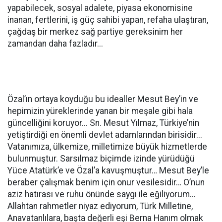
yapabilecek, sosyal adalete, piyasa ekonomisine
inanan, fertlerini, iş güç sahibi yapan, refaha ulaştıran,
çağdaş bir merkez sağ partiye gereksinim her
zamandan daha fazladır...
Özal’ın ortaya koyduğu bu idealler Mesut Bey’in ve
hepimizin yüreklerinde yanan bir meşale gibi hala
güncelliğini koruyor... Sn. Mesut Yılmaz, Türkiye’nin
yetiştirdiği en önemli devlet adamlarından birisidir...
Vatanımıza, ülkemize, milletimize büyük hizmetlerde
bulunmuştur. Sarsılmaz biçimde izinde yürüdüğü
Yüce Atatürk’e ve Ö​zal’a kavuşmuştur… Mesut Bey’le
beraber çalışmak benim için onur vesilesidir… O’nun
aziz hatırası ve ruhu önünde saygı ile eğiliyorum…
Allahtan rahmetler niyaz ediyorum, Türk Milletine,
Anavatanlılara, başta değerli eşi Berna Hanım olmak