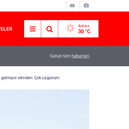
Ankara
YELER
30 °C
11:10
Yusuf Tekin açıkladı: YKS değişecek mi?
Günün tüm
haberleri
ey gelmiyor elimden. Çok üzgünüm