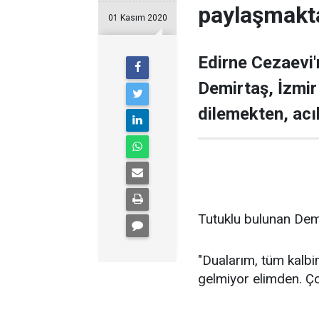
paylaşmakt
01 Kasım 2020
Edirne Cezaevi'
Demirtaş, İzmir
dilemekten, acı
Tutuklu bulunan Demi
"Dualarım, tüm kalbi
gelmiyor elimden. Ç