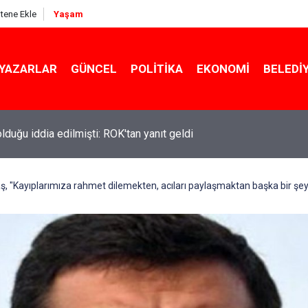
itene Ekle
Yaşam
YAZARLAR
GÜNCEL
POLITIKA
EKONOMI
BELEDI
 olduğu iddia edilmişti: ROK'tan yanıt geldi
ş, "Kayıplarımıza rahmet dilemekten, acıları paylaşmaktan başka bir ş