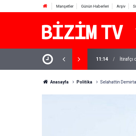
Manşetler
Günün Haberleri
Arşiv
S
şındaki Miraç yaşamını yitirdi: Komşusu
11:14
İtirafçı
Anasayfa
Politika
Selahattin Demirta