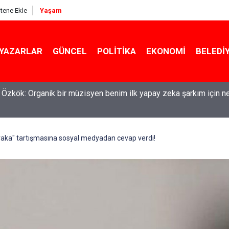
itene Ekle
Yaşam
YAZARLAR
GÜNCEL
POLITIKA
EKONOMI
BELEDI
maşırlar ortaya serildi... ROK itirafçı mı oldu? Fatih Altaylı'dan bo
k vaka" tartışmasına sosyal medyadan cevap verdi!