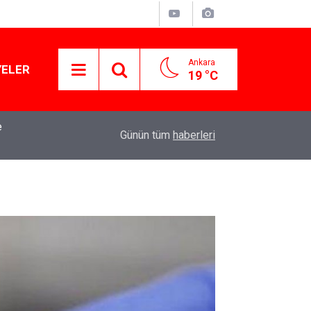
Ankara
YELER
19 °C
mba
15:13
Özgür Özel'den Le Monde'a çarpıcı yazı: 'Bu sürec
Günün tüm
haberleri