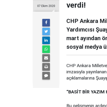
verdi!
07 Ekim 2020
CHP Ankara Mill
Yardımcısı Şuay
mart ayından ön
sosyal medya ü
CHP Ankara Milletvek
imzasıyla yayınlanan
açıklamalarına Şuayı
“BASİT BİR YAZIM 
Bu gelişmenin ardınd