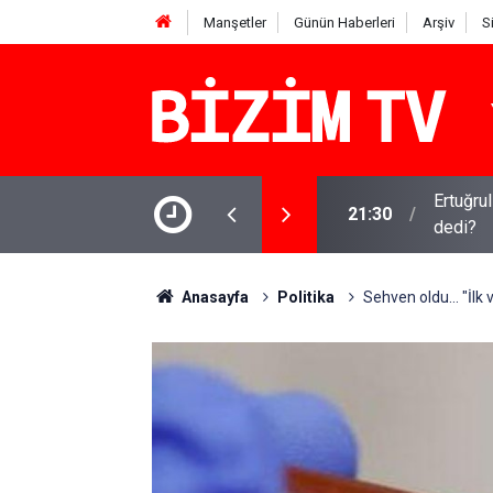
Manşetler
Günün Haberleri
Arşiv
S
isyen benim ilk yapay zeka şarkım için ne
Kirli ça
16:11
iddia
Anasayfa
Politika
Sehven oldu... "İl