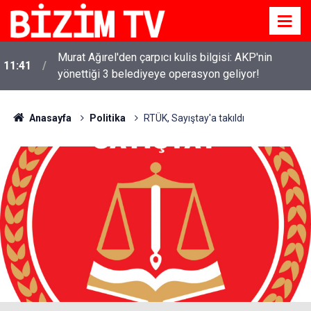
Murat Ağırel'den çarpıcı kulis bilgisi: AKP'nin
11:41
yönettiği 3 belediyeye operasyon geliyor!
Başkan Tugay'dan Kazakistan iş dünyasına İzmir
11:37
daveti
Anasayfa
Politika
RTÜK, Sayıştay'a takıldı