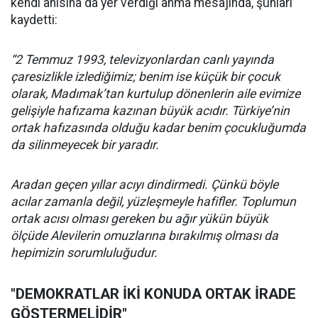
kendi anısına da yer verdiği anma mesajında, şunları
kaydetti:
“2 Temmuz 1993, televizyonlardan canlı yayında
çaresizlikle izlediğimiz; benim ise küçük bir çocuk
olarak, Madımak’tan kurtulup dönenlerin aile evimize
gelişiyle hafızama kazınan büyük acıdır. Türkiye’nin
ortak hafızasında olduğu kadar benim çocukluğumda
da silinmeyecek bir yaradır.
Aradan geçen yıllar acıyı dindirmedi. Çünkü böyle
acılar zamanla değil, yüzleşmeyle hafifler. Toplumun
ortak acısı olması gereken bu ağır yükün büyük
ölçüde Alevilerin omuzlarına bırakılmış olması da
hepimizin sorumluluğudur.
"DEMOKRATLAR İKİ KONUDA ORTAK İRADE
GÖSTERMELİDİR"