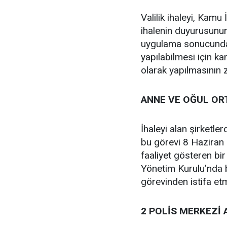
Valilik ihaleyi, Kam
ihalenin duyurusunun 
uygulama sonucunda en
yapılabilmesi için ka
olarak yapılmasının 
ANNE VE OĞUL OR
İhaleyi alan şirket
bu görevi 8 Haziran
faaliyet gösteren bi
Yönetim Kurulu’nda b
görevinden istifa et
2 POLİS MERKEZİ 