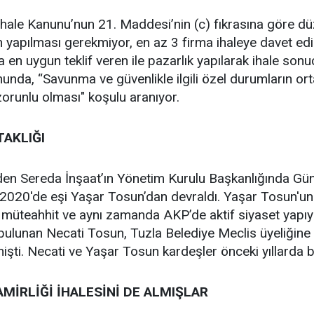
u İhale Kanunu’nun 21. Maddesi’nin (c) fıkrasına göre
yapılması gerekmiyor, en az 3 firma ihaleye davet edile
 uygun teklif veren ile pazarlık yapılarak ihale sonuçl
nunda, “Savunma ve güvenlikle ilgili özel durumların ort
zorunlu olması" koşulu aranıyor.
TAKLIĞI
lerden Sereda İnşaat’ın Yönetim Kurulu Başkanlığında 
 2020'de eşi Yaşar Tosun’dan devraldı. Yaşar Tosun'un
r müteahhit ve aynı zamanda AKP’de aktif siyaset yapıy
ulunan Necati Tosun, Tuzla Belediye Meclis üyeliğine 
mişti. Necati ve Yaşar Tosun kardeşler önceki yıllarda b
AMİRLİĞİ İHALESİNİ DE ALMIŞLAR