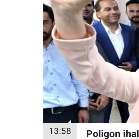
13:58
Poligon iha