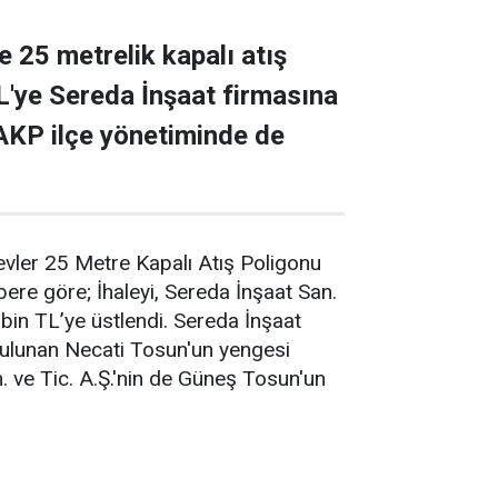
e 25 metrelik kapalı atış
TL'ye Sereda İnşaat firmasına
 AKP ilçe yönetiminde de
ievler 25 Metre Kapalı Atış Poligonu
bere göre; İhaleyi, Sereda İnşaat San.
 bin TL’ye üstlendi. Sereda İnşaat
bulunan Necati Tosun'un yengesi
n. ve Tic. A.Ş.'nin de Güneş Tosun'un