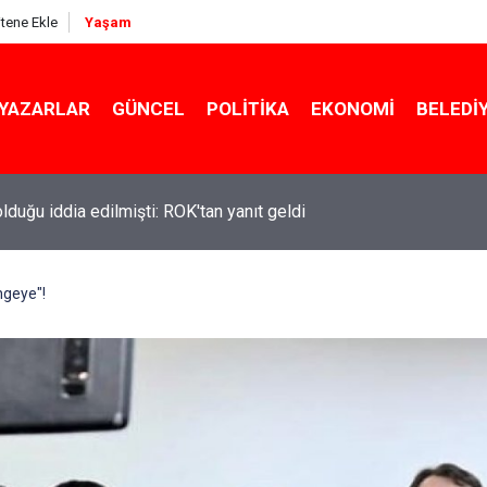
itene Ekle
Yaşam
YAZARLAR
GÜNCEL
POLITIKA
EKONOMI
BELEDI
 olduğu iddia edilmişti: ROK'tan yanıt geldi
ekin açıkladı: YKS değişecek mi?
ngeye"!