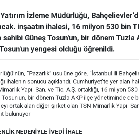
i Yatırım İzleme Müdürlüğü, Bahçelievler’d
acak. inşaatın ihalesi, 16 milyon 530 bin 
ın sahibi Güneş Tosun'un, bir dönem Tuzla
Tosun'un yengesi olduğu öğrenildi.
lüğü’nün, “Pazarlık” usulüne göre, “İstanbul ili Bahçel
ığı ihalenin sonucu açıklandı. Cumhuriyet'te yer alan ha
imarlık Yapı San. ve Tic. A.Ş. ortaklığı, 16 milyon 530
eş Tosun'un, bir dönem Tuzla AKP ilçe yönetiminde de 
aleyi ortak alan diğer şirket olan TSN Mimarlık Yapı Sa
it bulunuyor.
LİK NEDENİYLE İVEDİ İHALE