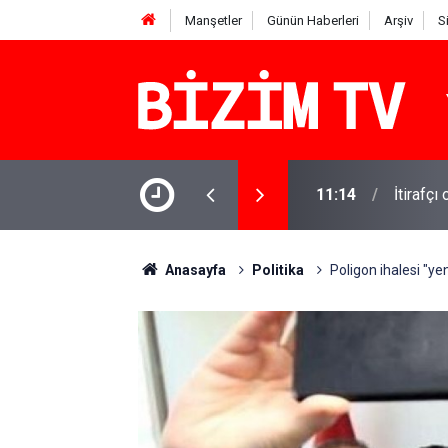
Manşetler
Günün Haberleri
Arşiv
S
11:14
İtirafçı
11:10
Yusuf T
Anasayfa
Politika
Poligon ihalesi "ye