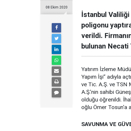
08 Ekim 2020
İstanbul Valiliğ
poligonu yaptır
verildi. Firman
bulunan Necati 
Yatırım İzleme Müdür
Yapım İşi” adıyla açt
ve Tic. A.Ş. ve TSN M
A.Ş.'nin sahibi Gün
olduğu öğrenildi. İh
oğlu Ömer Tosun'a a
SAVUNMA VE GÜVEN