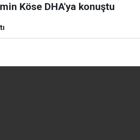
rmin Köse DHA'ya konuştu
tı