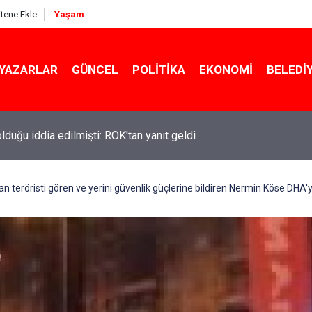
itene Ekle
Yaşam
YAZARLAR
GÜNCEL
POLITIKA
EKONOMI
BELEDI
 olduğu iddia edilmişti: ROK'tan yanıt geldi
ekin açıkladı: YKS değişecek mi?
n teröristi gören ve yerini güvenlik güçlerine bildiren Nermin Köse DHA'