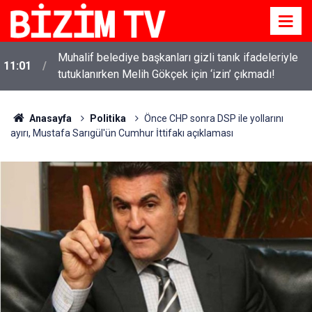
Kanlı saldırıların ardından okullarda yeni dönem
10:58
başlıyor!
Anasayfa
Politika
Önce CHP sonra DSP ile yollarını
ayırı, Mustafa Sarıgül'ün Cumhur İttifakı açıklaması