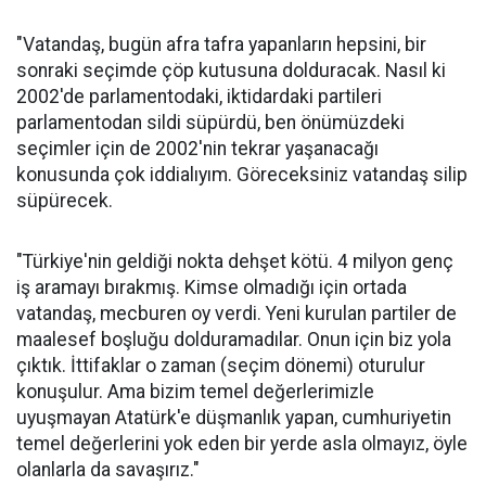
"Vatandaş, bugün afra tafra yapanların hepsini, bir
sonraki seçimde çöp kutusuna dolduracak. Nasıl ki
2002'de parlamentodaki, iktidardaki partileri
parlamentodan sildi süpürdü, ben önümüzdeki
seçimler için de 2002'nin tekrar yaşanacağı
konusunda çok iddialıyım. Göreceksiniz vatandaş silip
süpürecek.
"Türkiye'nin geldiği nokta dehşet kötü. 4 milyon genç
iş aramayı bırakmış. Kimse olmadığı için ortada
vatandaş, mecburen oy verdi. Yeni kurulan partiler de
maalesef boşluğu dolduramadılar. Onun için biz yola
çıktık. İttifaklar o zaman (seçim dönemi) oturulur
konuşulur. Ama bizim temel değerlerimizle
uyuşmayan Atatürk'e düşmanlık yapan, cumhuriyetin
temel değerlerini yok eden bir yerde asla olmayız, öyle
olanlarla da savaşırız."