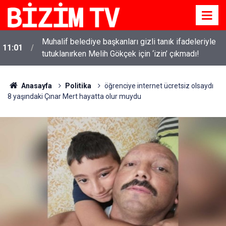
Muhalif belediye başkanları gizli tanık ifadeleriyle
11:01
tutuklanırken Melih Gökçek için ‘izin’ çıkmadı!
Kanlı saldırıların ardından okullarda yeni dönem
10:58
başlıyor!
Anasayfa
Politika
öğrenciye internet ücretsiz olsaydı
8 yaşındaki Çınar Mert hayatta olur muydu