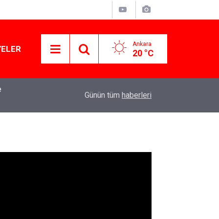
Ankara
YELER
20 °C
e
Kirli çamaşırlar ortaya serildi... ROK itirafçı mı 
16:11
Günün tüm
haberleri
iddia