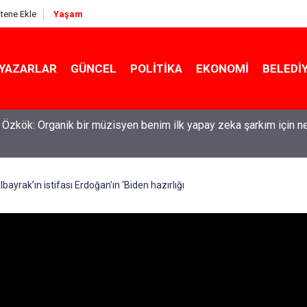
itene Ekle
Yaşam
YAZARLAR
GÜNCEL
POLITIKA
EKONOMI
BELEDI
l Özkök: Organik bir müzisyen benim ilk yapay zeka şarkım için n
ayrak’ın istifası Erdoğan’ın ‘Biden hazırlığı