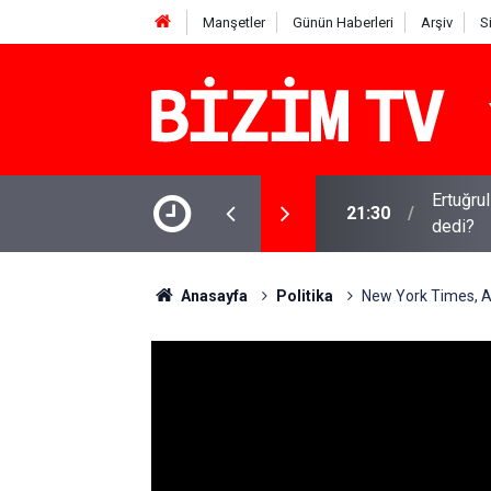
Manşetler
Günün Haberleri
Arşiv
S
 sürüyor: Gram, çeyrek ve Cumhuriyet altını
Ertuğru
21:30
dedi?
Anasayfa
Politika
New York Times, Alb