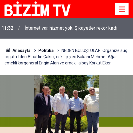
Aksoy Araştırma Başkanı Ertan Aksoy: Yüzde 20'yi
11:30
ikna eden seçimi kazanıyor
Anasayfa
Politika
NEDEN BULUŞTULAR! Organize suç
örgütü lideri Alaattin Çakıcı, eski İçişleri Bakanı Mehmet Ağar,
emekli korgeneral Engin Alan ve emekli albay Korkut Eken