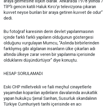
araya gelmesine ilişkin olarak “Ankara’da 1978 yılında 7
TİP’li gencin katili Haluk Kırcı’yı televizyona çıkaran
kuvvet neyse bunları bir araya getiren kuvvet de odur”
dedi.
Bu fotoğraf karesinin derin devlet yapılanmasının
içinde farklı farklı yapıların olduğunun göstergesi
olduğunu vurgulayan Mumcu, “Aslında birbirlerinden
farklıymış gibi algılanan insanların ülke çıkarları adı
altında ülkeye zarar veren bir yapılanma içerisinde
olduklarını düşündürtüyor” diye konuştu.
HESAP SORULAMADI
Eski CHP milletvekili ve faili meçhul cinayetlerle
yaşamdan koparılan aydınların davalarında avukatlık
yapan hukukçu Şenal Sarıhan, Susurluk skandalının
Türkiye Cumhuriyeti tarihi içerisinde en acı