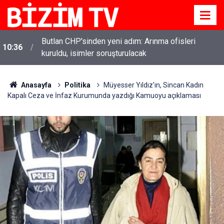
Butlan CHP'sinden yeni adım: Arınma ofisleri
10:36
kuruldu, isimler soruşturulacak
Anasayfa
Politika
Müyesser Yıldız'ın, Sincan Kadın
Kapalı Ceza ve İnfaz Kurumunda yazdığı Kamuoyu açıklaması