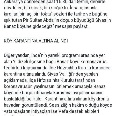
Ankara'ya dönmeden saat 16.30'da 'Demiri, demirle
dövdüler; biri sıcak, biri soğuktu. İnsanı, insanla
kırdılar; biri aç, biri toktu' sözleri ile tarihe ve bugüne
ışık tutan Pir Sultan Abdal'ın doğup büyüdüğü Sivas'ın
Banaz köyüne gideceğiz" mesajını paylaştı.
KÖY KARANTİNA ALTINA ALINDI
Diğer yandan, İnce'nin yarınki programı arasında yer
alan Yıldızeli ilçesine bağlı Banaz köyü kornonavirüs
tedbirleri kapsamında İlçe Hıfzısıhha Kurulu kararınca
karantina altına alındı. Sivas Valiliği'nden yapılan
açıklamada, İlçe Hıfzıssıhha Kurulu tarafından
koronavirüsün yayılmasını önlemek amacıyla Banaz
köyünde bugün itibarıyla karantina uygulanmasının
başlatıldığı belirtildi. Karantina altına alınan köy dronla
havadan görüntülendi. Sessizliğin hakim olduğu köyde
vatandaşların ihtiyaçları ise Vefa destek ekipleri