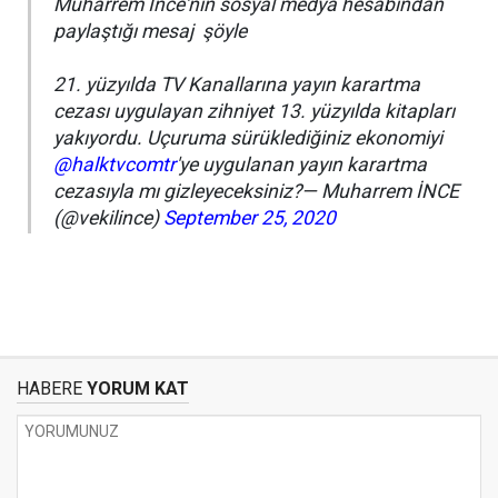
Muharrem İnce'nin sosyal medya hesabından
paylaştığı mesaj şöyle
21. yüzyılda TV Kanallarına yayın karartma
cezası uygulayan zihniyet 13. yüzyılda kitapları
yakıyordu. Uçuruma sürüklediğiniz ekonomiyi
@halktvcomtr
'ye uygulanan yayın karartma
cezasıyla mı gizleyeceksiniz?— Muharrem İNCE
(@vekilince)
September 25, 2020
HABERE
YORUM KAT