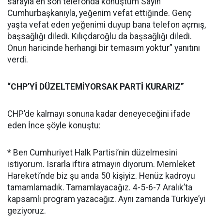
sarayla en son telefonda konuştum Sayın
Cumhurbaşkanıyla, yeğenim vefat ettiğinde. Genç
yaşta vefat eden yeğenimi duyup bana telefon açmış,
başsağlığı diledi. Kılıçdaroğlu da başsağlığı diledi.
Onun haricinde herhangi bir temasım yoktur” yanıtını
verdi.
“CHP’Yİ DÜZELTEMİYORSAK PARTİ KURARIZ”
CHP’de kalmayı sonuna kadar deneyeceğini ifade
eden İnce şöyle konuştu:
* Ben Cumhuriyet Halk Partisi’nin düzelmesini
istiyorum. Israrla iftira atmayın diyorum. Memleket
Hareketi’nde biz şu anda 50 kişiyiz. Henüz kadroyu
tamamlamadık. Tamamlayacağız. 4-5-6-7 Aralık’ta
kapsamlı program yazacağız. Aynı zamanda Türkiye’yi
geziyoruz.