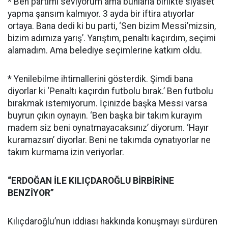
* Ben partimi seviyorum ama bunlarla birlikte siyaset
yapma şansım kalmıyor. 3 ayda bir iftira atıyorlar
ortaya. Bana dedi ki bu parti, ‘Sen bizim Messi’mizsin,
bizim adımıza yarış’. Yarıştım, penaltı kaçırdım, seçimi
alamadım. Ama belediye seçimlerine katkım oldu.
* Yenilebilme ihtimallerini gösterdik. Şimdi bana
diyorlar ki ‘Penaltı kaçırdın futbolu bırak.’ Ben futbolu
bırakmak istemiyorum. İçinizde başka Messi varsa
buyrun çıkın oynayın. ‘Ben başka bir takım kurayım
madem siz beni oynatmayacaksınız’ diyorum. ‘Hayır
kuramazsın’ diyorlar. Beni ne takımda oynatıyorlar ne
takım kurmama izin veriyorlar.
“ERDOĞAN İLE KILIÇDAROĞLU BİRBİRİNE
BENZİYOR”
Kılıçdaroğlu’nun iddiası hakkında konuşmayı sürdüren