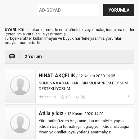
UYARI:
Küfür, hakaret, rencide edici cümleler veya imalar, inançlara saldırı
içeren, imla kuralları ile yazılmamış,
Türkçe karakter kullanılmayan ve büyük harflerle yazılmış yorumlar
onaylanmamaktadır.
2 Yorum
NİHAT AKÇELİK
/ 12 Kasım 2020 16:05
SONUNA KADAR HAKLISIN MUHARREM BEY SENİ
DESTEKLİYORUM....
Yanıtla
(0)
(0)
Atilla yıldız
/ 12 Kasım 2020 14:02
Yürü önümüzden başkanım, bu muhalefet yapısı
iktidarı başta tutmak için uğraşıyor. İktidar olacağız
diyen yok milleti oyalıyorlar..Başarmalıyız..